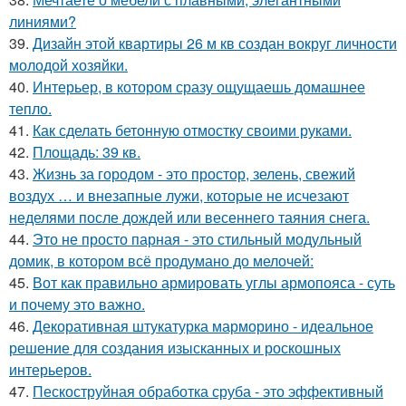
линиями?
39.
Дизайн этой квартиры 26 м кв создан вокруг личности
молодой хозяйки.
40.
Интерьер, в котором сразу ощущаешь домашнее
тепло.
41.
Как сделать бетонную отмостку своими руками.
42.
Площадь: 39 кв.
43.
Жизнь за городом - это простор, зелень, свежий
воздух … и внезапные лужи, которые не исчезают
неделями после дождей или весеннего таяния снега.
44.
Это не просто парная - это стильный модульный
домик, в котором всё продумано до мелочей:
45.
Вот как правильно армировать углы армопояса - суть
и почему это важно.
46.
Декоративная штукатурка марморино - идеальное
решение для создания изысканных и роскошных
интерьеров.
47.
Пескоструйная обработка сруба - это эффективный