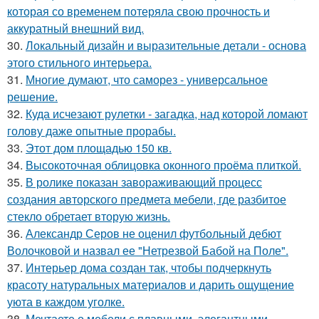
которая со временем потеряла свою прочность и
аккуратный внешний вид.
30.
Локальный дизайн и выразительные детали - основа
этого стильного интерьера.
31.
Многие думают, что саморез - универсальное
решение.
32.
Куда исчезают рулетки - загадка, над которой ломают
голову даже опытные прорабы.
33.
Этот дом площадью 150 кв.
34.
Высокоточная облицовка оконного проёма плиткой.
35.
В ролике показан завораживающий процесс
создания авторского предмета мебели, где разбитое
стекло обретает вторую жизнь.
36.
Александр Серов не оценил футбольный дебют
Волочковой и назвал ее "Нетрезвой Бабой на Поле".
37.
Интерьер дома создан так, чтобы подчеркнуть
красоту натуральных материалов и дарить ощущение
уюта в каждом уголке.
38.
Мечтаете о мебели с плавными, элегантными