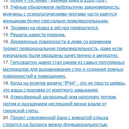
13.
Учёные обнаружили любопытную закономерность:
мужчины с психопатическими чертами часто кажутся
женщинам более сексуально привлекательными.
14.
Экзамен на права в абсурд превратился.
15.
Решила навести порядок.
16.
Деревянные поверхности в доме со временем
теряют первоначальную привлекательность, даже если
изначально были окрашены качественно и аккуратно.
17.
Гипсокартон давно стал одним из самых популярных
материалов для выравнивания стен и создания ровных
поверхностей в помещениях.
18.
Когда на розетке видите "IP44" - это не просто цифры,
это ваша страховка от короткого замыкания.
19.
Атмосферный загородный дом наполнен теплом,
уютом и ощущением неспешной жизни вдали от
городской суеты.
20.
Проект современной бани с комнатой отдыха
строится на балансе между функциональностью,