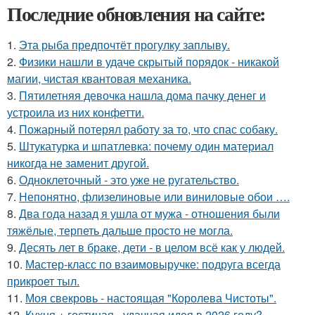
Последние обновления на сайте:
1.
Эта рыба предпочтёт прогулку заплыву.
2.
Физики нашли в удаче скрытый порядок - никакой
магии, чистая квантовая механика.
3.
Пятилетняя девочка нашла дома пачку денег и
устроила из них конфетти.
4.
Пожарный потерял работу за то, что спас собаку.
5.
Штукатурка и шпатлевка: почему один материал
никогда не заменит другой.
6.
Одноклеточный - это уже не ругательство.
7.
Непонятно, флизелиновые или виниловые обои ….
8.
Два года назад я ушла от мужа - отношения были
тяжёлые, терпеть дальше просто не могла.
9.
Десять лет в браке, дети - в целом всё как у людей.
10.
Мастер-класс по взаимовыручке: подруга всегда
прикроет тыл.
11.
Моя свекровь - настоящая "Королева Чистоты".
12.
Кухня + гостиная - удачная идея в 2026 году?