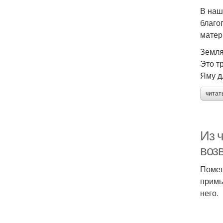
В наш
благо
матер
Земл
Это т
Яму д
читат
Из 
воз
Помещ
примы
него.