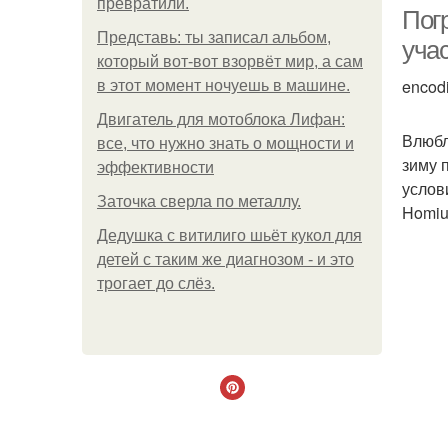
превратили.
Погр
Представь: ты записал альбом,
уча
который вот-вот взорвёт мир, а сам
encod
в этот момент ночуешь в машине.
Двигатель для мотоблока Лифан:
Влюбл
все, что нужно знать о мощности и
зиму 
эффективности
услов
Заточка сверла по металлу.
Homiu
Дедушка с витилиго шьёт кукол для
детей с таким же диагнозом - и это
трогает до слёз.