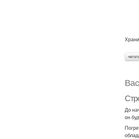
Храни
читат
Вас
Стро
До на
он бу
Погре
облад