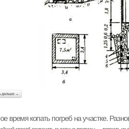
ь дальше →
ое время копать погреб на участке. Разн
ейший способ сохранить съестные припасы — держать их в