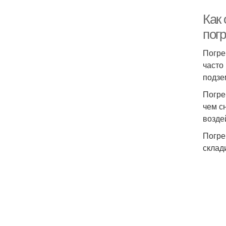
Как 
пог
Погре
часто
подзе
Погре
чем с
возде
Погре
склад