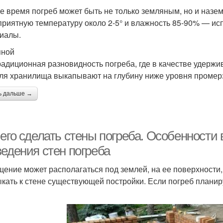
е время погреб может быть не только земляным, но и наз
приятную температуру около 2-5° и влажность 85-90% — и
иалы.
яной
радиционная разновидность погреба, где в качестве удержи
ля хранилища выкапывают на глубину ниже уровня промерза
ь дальше →
чего сделать стены погреба. Особенности
ведения стен погреба
ение может располагаться под землей, на ее поверхности,
кать к стене существующей постройки. Если погреб планиру