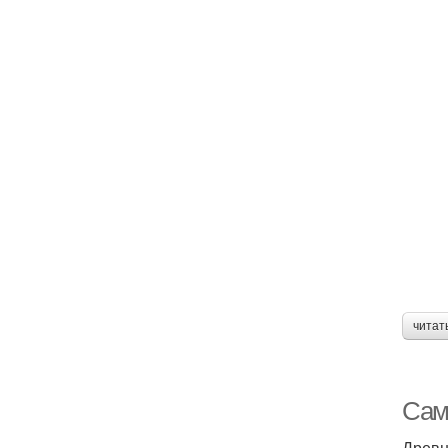
читат
Сам
Древн