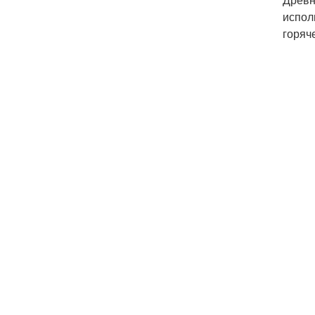
испол
горяч