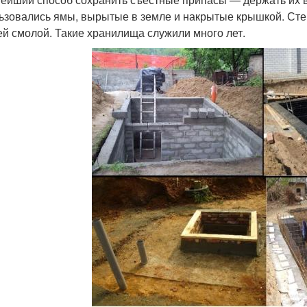
ьзовались ямы, вырытые в земле и накрытые крышкой. Сте
ей смолой. Такие хранилища служили много лет.