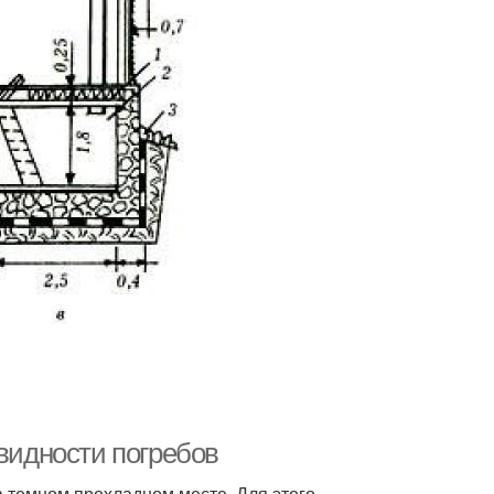
овидности погребов
 темном прохладном месте. Для этого