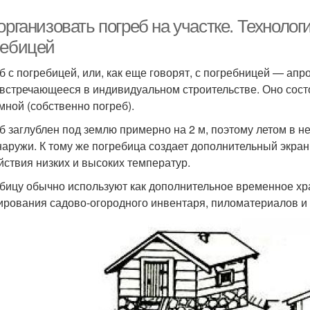
организовать погреб на участке. Технолог
ребицей
б с погребицей, или, как еще говорят, с погребницей — а
 встречающееся в индивидуальном строительстве. Оно состо
мной (собственно погреб).
б заглублен под землю примерно на 2 м, поэтому летом в не
наружи. К тому же погребица создает дополнительный экра
йствия низких и высоких температур.
бицу обычно используют как дополнительное временное х
ирования садово-огородного инвентаря, пиломатериалов и т