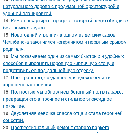
натурального дерева с продуманной архитектурой и
удобной планировкой.
14.
Ремонт квартиры - процесс, который редко обходится
без громких звуков.
15.
Новогодний утренник в одном из детских садов
Челябинска закончился конфликтом и нервным срывом
родителя.
16.
Мы показываем один из самых быстрых и удобных
способов выровнять неровную кирпичную стену и
подготовить её под дальнейшую отделку.
17.
Пространство, созданное для вдохновения и
хорошего настроения.
18.
Полностью мы обновляем бетонный пол в гараже,
превращая его в прочное и стильное эпоксидное
покрытие.
19.
Двухлетняя девочка спасла отца и стала героиней
соцсетей.
20.
Профессиональный ремонт старого паркета