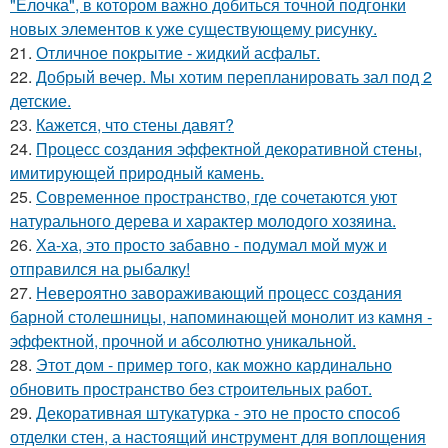
"Ёлочка", в котором важно добиться точной подгонки
новых элементов к уже существующему рисунку.
21.
Отличное покрытие - жидкий асфальт.
22.
Добрый вечер. Мы хотим перепланировать зал под 2
детские.
23.
Кажется, что стены давят?
24.
Процесс создания эффектной декоративной стены,
имитирующей природный камень.
25.
Современное пространство, где сочетаются уют
натурального дерева и характер молодого хозяина.
26.
Ха-ха, это просто забавно - подумал мой муж и
отправился на рыбалку!
27.
Невероятно завораживающий процесс создания
барной столешницы, напоминающей монолит из камня -
эффектной, прочной и абсолютно уникальной.
28.
Этот дом - пример того, как можно кардинально
обновить пространство без строительных работ.
29.
Декоративная штукатурка - это не просто способ
отделки стен, а настоящий инструмент для воплощения