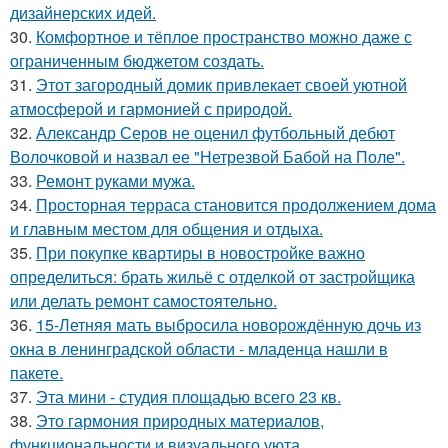
дизайнерских идей.
30.
Комфортное и тёплое пространство можно даже с
ограниченным бюджетом создать.
31.
Этот загородный домик привлекает своей уютной
атмосферой и гармонией с природой.
32.
Александр Серов не оценил футбольный дебют
Волочковой и назвал ее "Нетрезвой Бабой на Поле".
33.
Ремонт руками мужа.
34.
Просторная терраса становится продолжением дома
и главным местом для общения и отдыха.
35.
При покупке квартиры в новостройке важно
определиться: брать жильё с отделкой от застройщика
или делать ремонт самостоятельно.
36.
15-Летняя мать выбросила новорождённую дочь из
окна в ленинградской области - младенца нашли в
пакете.
37.
Эта мини - студия площадью всего 23 кв.
38.
Это гармония природных материалов,
функциональности и визуального уюта.