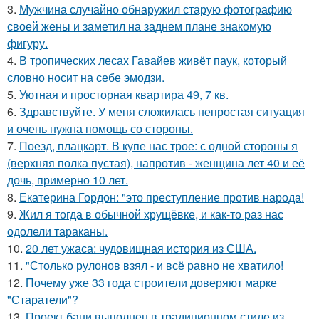
3.
Мужчина случайно обнаружил старую фотографию
своей жены и заметил на заднем плане знакомую
фигуру.
4.
В тропических лесах Гавайев живёт паук, который
словно носит на себе эмодзи.
5.
Уютная и просторная квартира 49, 7 кв.
6.
Здравствуйте. У меня сложилась непростая ситуация
и очень нужна помощь со стороны.
7.
Поезд, плацкарт. В купе нас трое: с одной стороны я
(верхняя полка пустая), напротив - женщина лет 40 и её
дочь, примерно 10 лет.
8.
Екатерина Гордон: "это преступление против народа!
9.
Жил я тогда в обычной хрущёвке, и как-то раз нас
одолели тараканы.
10.
20 лет ужаса: чудовищная история из США.
11.
"Столько рулонов взял - и всё равно не хватило!
12.
Почему уже 33 года строители доверяют марке
"Старатели"?
13.
Проект бани выполнен в традиционном стиле из