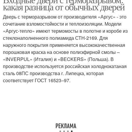
Двери в частный дом
Металлические двери
какая разница от обычных дверей
Дверь с терморазрывом от производителя «Аргус» - это
сочетание взломостойкости и теплоизоляции. Модели
Уход за металлической
Отличия от обычной
«Аргус-тепло» имеют термомосты в полотне и коробе из
дверью
двери
стеклонаполненного полиамида СТН-2169. Для
наружного покрытия применяется высококачественная
порошковая краска на основе полиэфирной смолы –
«INVERPUL» (Италия) и «BECKERS» (Польша). В
Конденсат на
Входная дверь
производстве используется российская холоднокатаная
металлической двери
сталь 08ПС производства г. Липецка, которая
соответствует ГОСТ 16523–97.
Дверь с
Цены на входные двери
терморазрывом
Двери в частном доме
Пластиковая дверь