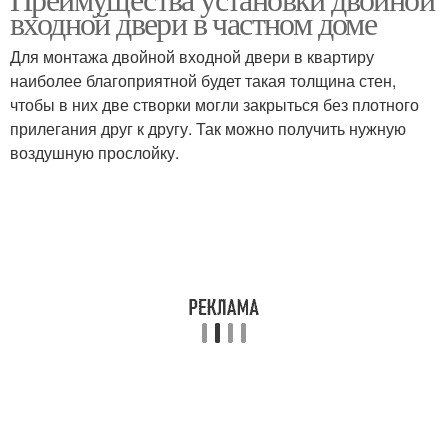
Двухстворчатые двери
входной двери в частном доме
дверьми
Для монтажа двойной входной двери в квартиру
наиболее благоприятной будет такая толщина стен,
чтобы в них две створки могли закрыться без плотного
Двери в частный дом
Двери по сравнению
прилегания друг к другу. Так можно получить нужную
воздушную прослойку.
Двустворчатые двери
Двухстворчатая дверь
Двери со скрытой
Конденсат на входной
коробкой
двери
Дверь с
Железная дверь
терморазрывом