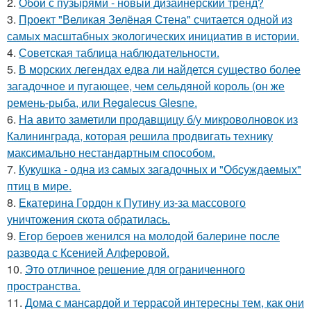
2.
Обои с пузырями - новый дизайнерский тренд?
3.
Проект "Великая Зелёная Стена" считается одной из
самых масштабных экологических инициатив в истории.
4.
Советская таблица наблюдательности.
5.
В морских легендах едва ли найдется существо более
загадочное и пугающее, чем сельдяной король (он же
ремень-рыба, или Regalecus Glesne.
6.
На aвито заметили продавщицу б/у микроволновок из
Калининграда, которая решила продвигать технику
максимально нестандартным cпособом.
7.
Кукушка - одна из самых загадочных и "Обсуждаемых"
птиц в мире.
8.
Екатерина Гордон к Путину из-за массового
уничтожения скота обратилась.
9.
Егор бероев женился на молодой балерине после
развода с Ксенией Алферовой.
10.
Это отличное решение для ограниченного
пространства.
11.
Дома с мансардой и террасой интересны тем, как они