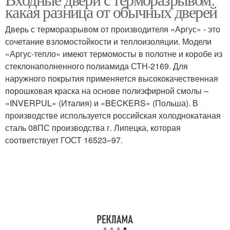
Уличные двери
Двери в частный дом
какая разница от обычных дверей
Дверь с терморазрывом от производителя «Аргус» - это
сочетание взломостойкости и теплоизоляции. Модели
Уход за металлической
«Аргус-тепло» имеют термомосты в полотне и коробе из
Металлические двери
дверью
стеклонаполненного полиамида СТН-2169. Для
наружного покрытия применяется высококачественная
порошковая краска на основе полиэфирной смолы –
«INVERPUL» (Италия) и «BECKERS» (Польша). В
Двери с двойным
Терморазрыв от
производстве используется российская холоднокатаная
терморазрывом
обычных дверей
сталь 08ПС производства г. Липецка, которая
соответствует ГОСТ 16523–97.
Двери в помещениях