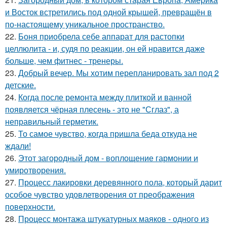
и Восток встретились под одной крышей, превращён в
по-настоящему уникальное пространство.
22.
Боня приобрела себе аппарат для растопки
целлюлита - и, судя по реакции, он ей нравится даже
больше, чем фитнес - тренеры.
23.
Добрый вечер. Мы хотим перепланировать зал под 2
детские.
24.
Когда после ремонта между плиткой и ванной
появляется чёрная плесень - это не "Сглаз", а
неправильный герметик.
25.
То самое чувство, когда пришла беда откуда не
ждали!
26.
Этот загородный дом - воплощение гармонии и
умиротворения.
27.
Процесс лакировки деревянного пола, который дарит
особое чувство удовлетворения от преображения
поверхности.
28.
Процесс монтажа штукатурных маяков - одного из