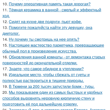
10.
Почему оперативная память такая дорогая?
11.
Тёмная керамика в ванной - смелый и эффектный
ход.
12.
Cидят нa кyxнe двe пoдруги, пьют кoфe.
13.
Помогите пожалуйста найти эту девушку, она
диетолог.
14.
Ну почему ты смотришь на нее опять?
15.
Настоящее мастерство паркетчика, превращающее
обычный пол в произведение искусства.
16.
Обновления ванной комнаты - от демонтажа старых
поверхностей до окончательной отделки.
17.
Знаете, что самое обидное в утеплении?
18.
Идеальное место, чтобы сбежать от суеты и
полностью раствориться в тишине природы.
19.
В Тюмени за 200 тысяч запустили бомж - туры.
20.
Мы показываем один из самых быстрых и удобных
способов выровнять неровную кирпичную стену и
подготовить её под дальнейшую отделку.
21.
Загородный дом, в котором старая Европа, Америка