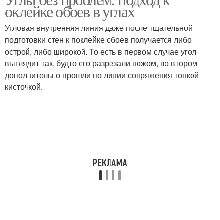
Внешний угол
Обои в углах
оклейке обоев в углах
Угловая внутренняя линия даже после тщательной
подготовки стен к поклейке обоев получается либо
острой, либо широкой. То есть в первом случае угол
Обои на внешний угол
Обоев на внешнем углу
выглядит так, будто его разрезали ножом, во втором
дополнительно прошли по линии сопряжения тонкой
кисточкой.
Багет в углу
Внутренние углы
Внутренние швы
Внешние углы
Стыковка на наружных
Угол на потолочном
углах
плинтусе