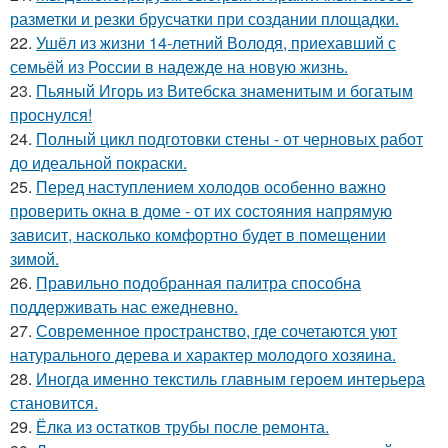
разметки и резки брусчатки при создании площадки.
22.
Ушёл из жизни 14-летний Володя, приехавший с
семьёй из России в надежде на новую жизнь.
23.
Пьяный Игорь из Витебска знаменитым и богатым
проснулся!
24.
Полный цикл подготовки стены - от черновых работ
до идеальной покраски.
25.
Перед наступлением холодов особенно важно
проверить окна в доме - от их состояния напрямую
зависит, насколько комфортно будет в помещении
зимой.
26.
Правильно подобранная палитра способна
поддерживать нас ежедневно.
27.
Современное пространство, где сочетаются уют
натурального дерева и характер молодого хозяина.
28.
Иногда именно текстиль главным героем интерьера
становится.
29.
Ёлка из остатков трубы после ремонта.