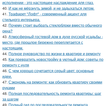
исполнении - это настоящее наслаждение для глаз.
40.
И как не мёрзнуть зимой, и не задыхаться летом.
41.
Трафарет "Лофт" - современный акцент для
стильного интерьера.
42.
Почему стоит выбрать стеклоблоки вместо обычного
окна?
43.
Атмосферный гостевой дом в духе русской усадьбы -
место, где прошлое бережно переплетается с
настоящим.
44.
Полное руководство по жизни в квартире и ремонту
45.
Как превратить новостройку в уютный дом: советы по
ремонту с нуля
46.
С чем хорошо сочетается серый цвет: основные
идеи.
47.
Сэкономь на ремонте: как обновить квартиру своими
руками
48.
Полная последовательность ремонта квартиры: шаг
за шагом
49.
Полный гид по последовательности ремонта