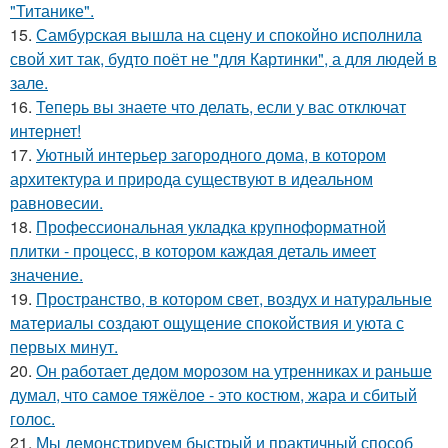
"Титанике".
15.
Самбурская вышла на сцену и спокойно исполнила
свой хит так, будто поёт не "для Картинки", а для людей в
зале.
16.
Теперь вы знаете что делать, если у вас отключат
интернет!
17.
Уютный интерьер загородного дома, в котором
архитектура и природа существуют в идеальном
равновесии.
18.
Профессиональная укладка крупноформатной
плитки - процесс, в котором каждая деталь имеет
значение.
19.
Пространство, в котором свет, воздух и натуральные
материалы создают ощущение спокойствия и уюта с
первых минут.
20.
Он работает дедом морозом на утренниках и раньше
думал, что самое тяжёлое - это костюм, жара и сбитый
голос.
21.
Мы демонстрируем быстрый и практичный способ