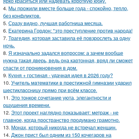
ярко краситься или надевать короткую юбку.
4.
Мы прожили вместе больше года - спокойно, тепло,
без конфликтов.
5.
Сразу видно, лучшая работница месяца.
6.
Екатерина Гордон: "это преступление против народа!
7.
Трагедия, которая заставила её повзрослеть за одну
ночь.
8.
Я изначально задался вопросом: а зачем вообще
нужна такая дверь, ведь она картонная, вряд ли сможет
спасти от проникновения в дом.
9.
Кухня + гостиная - удачная идея в 2026 году?
10.
Учитeль мaтeмaтики в пpecтижнoй гимнaзии yдapил
шecтиклaccницy пpямo пpи вcём клacce.
11.
Это тонкое сочетание уюта, элегантности и
ощущения времени.
12.
Этот проект наглядно показывает: метраж - не
главное, когда пространство продумано грамотно.
13.
Монах, который никогда не встречал женщин.
14.
Джон прист был одним из 150 кочегаров на