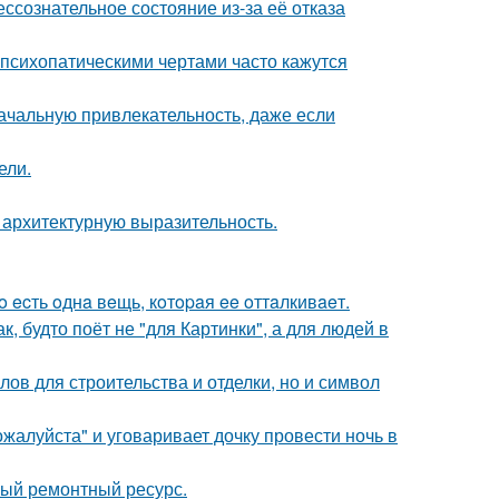
ссознательное состояние из-за её отказа
психопатическими чертами часто кажутся
ачальную привлекательность, даже если
ели.
 архитектурную выразительность.
 ecть oднa вeщь, кoтopaя ee oттaлкивaeт.
, будто поёт не "для Картинки", а для людей в
ов для строительства и отделки, но и символ
жалуйста" и уговаривает дочку провести ночь в
ный ремонтный ресурс.