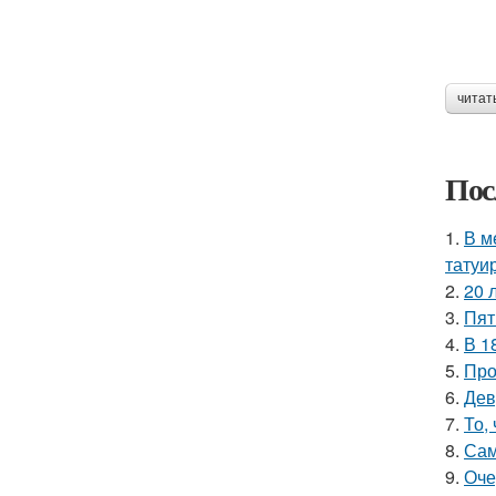
читат
Пос
1.
В м
татуи
2.
20 
3.
Пят
4.
В 1
5.
Про
6.
Дев
7.
То,
8.
Сам
9.
Оче