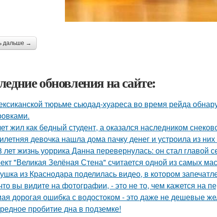
ь дальше →
ледние обновления на сайте:
ексиканской тюрьме сьюдад-хуареса во время рейда обнару
ровками.
лет жил как бедный студент, а оказался наследником снеков
илетняя девочка нашла дома пачку денег и устроила из них
8 лет жизнь уоррика Данна перевернулась: он стал главой с
ект "Великая Зелёная Стена" считается одной из самых ма
ушка из Краснодара поделилась видео, в котором запечатле
 что вы видите на фотографии, - это не то, чем кажется на п
ая дорогая ошибка с водостоком - это даже не дешевые же
редное пробитие дна в подземке!