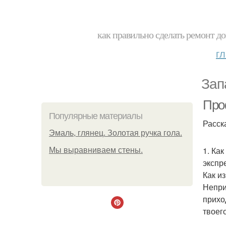
как правильно сделать ремонт до
г
Зап
Про
Популярные материалы
Расск
Эмаль, глянец. Золотая ручка гола.
1. Ка
Мы выравниваем стены.
экспр
Как и
Непри
прихо
твоег