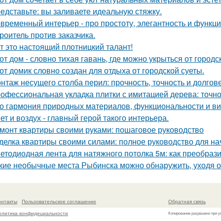
едставьте: вы заливаете идеальную стяжку.
временный интерьер - про простоту, элегантность и функц
роитель против заказчика.
т это настоящий плотницкий талант!
от дом - словно тихая гавань, где можно укрыться от городс
от домик словно создан для отдыха от городской суеты.
нтаж несущего столба перил: прочность, точность и долгове
офессиональная укладка плитки с имитацией дерева: точнос
о гармония природных материалов, функциональности и ви
ет и воздух - главный герой такого интерьера.
монт квартиры своими руками: пошаговое руководство
делка квартиры своими силами: полное руководство для н
етодиодная лента для натяжного потолка 5м: как преобраз
кие необычные места Рыбинска можно обнаружить, уходя о
онтакты
Пользовательское соглашение
Обратная связь
олитика конфидециальности
Копирование разрешено при у