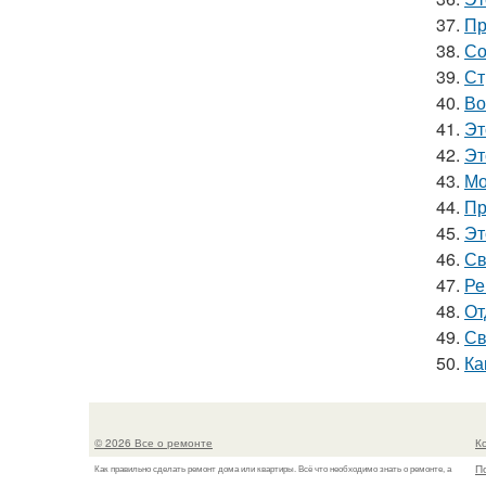
37.
Пр
38.
Со
39.
Ст
40.
Во
41.
Эт
42.
Эт
43.
Мо
44.
Пр
45.
Эт
46.
Св
47.
Ре
48.
От
49.
Св
50.
Ка
© 2026 Все о ремонте
К
П
Как правильно сделать ремонт дома или квартиры. Всё что необходимо знать о ремонте, а