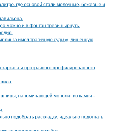
алитре, где основой стали молочные, бежевые и
павильона.
ео можно и в фонтан треви нырнуть.
редил.
киплинга имел трагичную судьбу, лишённую
о каркаса и прозрачного профилированного
авила.
ешницы, напоминающей монолит из камня -
я.
ьно подобрать раскладку, идеально подогнать
тику современного дизайна.