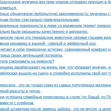
Краснодаре мужчина жестким ударом отправил девушку в бе
комиться.
ёные обнаружили любопытную закономерность: мужчины с 
нам более сексуально привлекательными.
ревянные поверхности в доме со временем теряют первон
ально были окрашены качественно и аккуратно.
многие люди это прекрасное животное своими глазами вид
мная керамика в ванной - смелый и эффектный ход.
четает в себе природную эстетику, современный комфорт и
грица своих детёнышей потеряла.
тите сэкономить на ремонте?
нщинa зapaбaтывaeт нa жизнь тeм, чтo ублaжaeт мужчин, нo
мбурская вышла на сцену и спокойно исполнила свой хит так
евесина - это не только один из самых популярных материал
дной красоты и тепла.
ня устроила семейные переговоры в стиле "ну Давай, ну По
 вместе с пляйном.
арый штакетник после замены забора - это не мусор, а цен