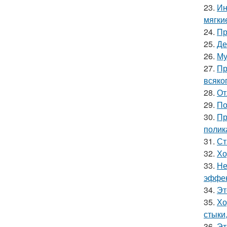
23.
Ин
мягки
24.
Пр
25.
Де
26.
Му
27.
Пр
всяко
28.
От
29.
По
30.
Пр
полик
31.
Ст
32.
Хо
33.
Не
эффек
34.
Эт
35.
Хо
стыки
36.
Эт