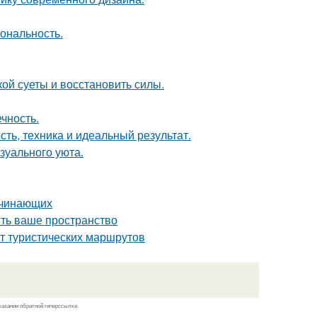
иональность.
кой суеты и восстановить силы.
чность.
ть, техника и идеальный результат.
зуального уюта.
ачинающих
ить ваше пространство
т туристических маршрутов
казании обратной гиперссылки.