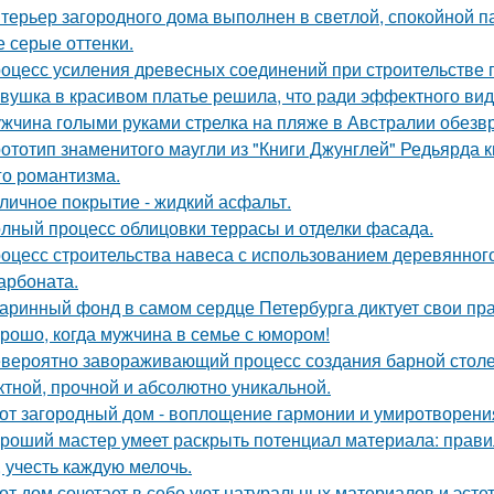
терьер загородного дома выполнен в светлой, спокойной п
е серые оттенки.
оцесс усиления древесных соединений при строительстве 
вушка в красивом платье решила, что ради эффектного вид
жчина голыми руками стрелка на пляже в Австралии обезв
ототип знаменитого маугли из "Книги Джунглей" Редьярда 
го романтизма.
личное покрытие - жидкий асфальт.
лный процесс облицовки террасы и отделки фасада.
оцесс строительства навеса с использованием деревянног
арбоната.
аринный фонд в самом сердце Петербурга диктует свои пр
рошо, когда мужчина в семье с юмором!
вероятно завораживающий процесс создания барной стол
тной, прочной и абсолютно уникальной.
от загородный дом - воплощение гармонии и умиротворени
роший мастер умеет раскрыть потенциал материала: правил
, учесть каждую мелочь.
от дом сочетает в себе уют натуральных материалов и эсте