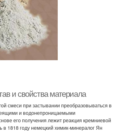
став и свойства материала
той смеси при застывании преобразовываться в
клеящими и водонепроницаемыми
снове его получения лежит реакция кремниевой
ь в 1818 году немецкий химик-минералог Ян