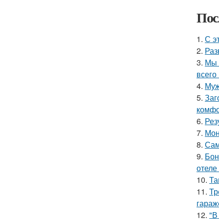
Пос
1.
С э
2.
Раз
3.
Мы 
всего 
4.
Муж
5.
Заг
комфо
6.
Рез
7.
Мон
8.
Сам
9.
Бон
отеле
10.
Та
11.
Тр
гараж
12.
"В