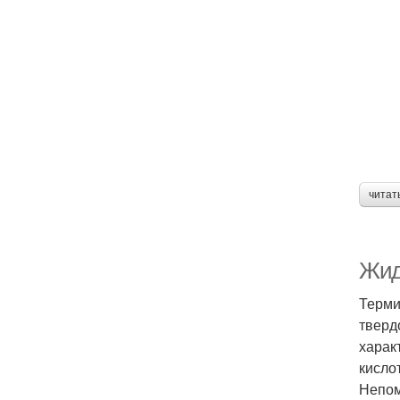
читат
Жидк
Терми
тверд
харак
кисло
Непом