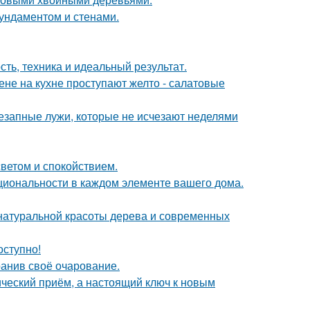
фундаментом и стенами.
ть, техника и идеальный результат.
тене на кухне проступают желто - салатовые
внезапные лужи, которые не исчезают неделями
светом и спокойствием.
циональности в каждом элементе вашего дома.
е натуральной красоты дерева и современных
оступно!
ранив своё очарование.
ический приём, а настоящий ключ к новым