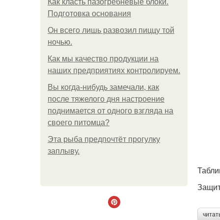
Как класть пазогребневые блоки.
Подготовка основания
Он всего лишь развозил пиццу той
ночью.
Как мы качество продукции на
наших предприятиях контролируем.
Вы когда-нибудь замечали, как
после тяжелого дня настроение
поднимается от одного взгляда на
своего питомца?
Эта рыба предпочтёт прогулку
заплыву.
Табли
Защит
читат