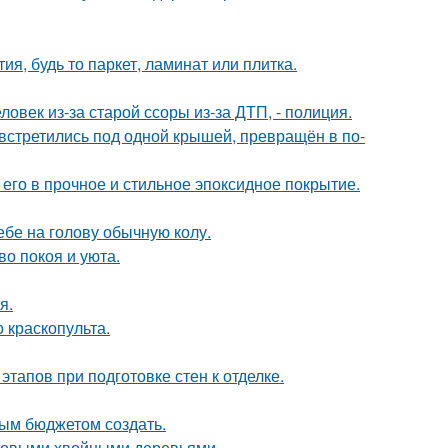
я, будь то паркет, ламинат или плитка.
овек из-за старой ссоры из-за ДТП, - полиция.
 встретились под одной крышей, превращён в по-
го в прочное и стильное эпоксидное покрытие.
себе на голову обычную колу.
во покоя и уюта.
я.
краскопульта.
тапов при подготовке стен к отделке.
ым бюджетом создать.
ековыми хвойными деревьями.