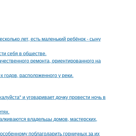
сколько лет, есть маленький ребёнок - сыну
сти себя в обществе.
ачественного ремонта, ориентированного на
х годов, расположенного у реки.
алуйста" и уговаривает дочку провести ночь в
тях.
талкиваются владельцы домов, мастерских,
-особенному поблагодарить горничных за их