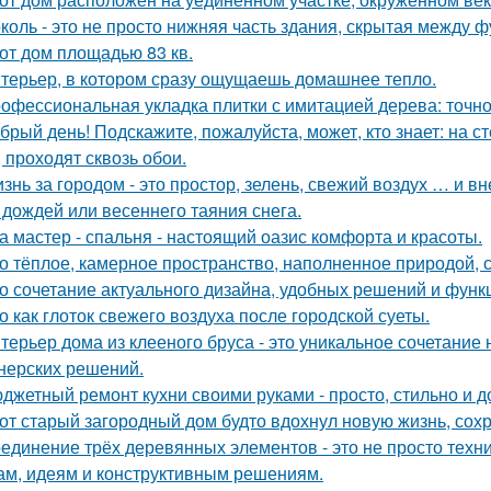
коль - это не просто нижняя часть здания, скрытая между 
от дом площадью 83 кв.
терьер, в котором сразу ощущаешь домашнее тепло.
офессиональная укладка плитки с имитацией дерева: точнос
брый день! Подскажите, пожалуйста, может, кто знает: на с
, проходят сквозь обои.
знь за городом - это простор, зелень, свежий воздух … и 
 дождей или весеннего таяния снега.
а мастер - спальня - настоящий оазис комфорта и красоты.
о тёплое, камерное пространство, наполненное природой, 
о сочетание актуального дизайна, удобных решений и функ
о как глоток свежего воздуха после городской суеты.
терьер дома из клееного бруса - это уникальное сочетани
нерских решений.
джетный ремонт кухни своими руками - просто, стильно и д
от старый загородный дом будто вдохнул новую жизнь, сох
единение трёх деревянных элементов - это не просто техн
м, идеям и конструктивным решениям.