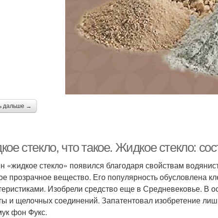
ь дальше →
ое стекло, что такое. Жидкое стекло: со
н «жидкое стекло» появился благодаря свойствам водянис
ое прозрачное вещество. Его популярность обусловлена 
теристиками. Изобрели средство еще в Средневековье. В о
ты и щелочных соединений. Запатентовал изобретение лиш
ук фон Фукс.