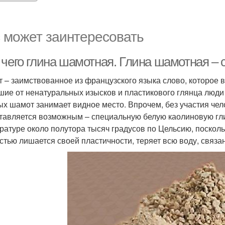
 может заинтересовать
чего глина шамотная. Глина шамотная – с
 – заимствованное из французского языка слово, которое в
шие от ненатуральных изысков и пластикового глянца люди
ых шамот занимает видное место. Впрочем, без участия чел
тавляется возможным – специальную белую каолиновую гл
ратуре около полутора тысяч градусов по Цельсию, посколь
стью лишается своей пластичности, теряет всю воду, связа