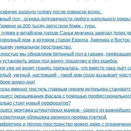
сквичке раздуло голову после покраски волос.
вный пол - основа долговечности любого напольного покрыти
Тюмени за 200 тысяч запустили бомж - туры.
 пляже в китайском городе Санья мужчина зарезал троих чел
городный дом, в котором старая Европа, Америка и Восток
ящему уникальное пространство.
лностью мы обновляем бетонный пол в гараже, превращая е
к установить экран под ванну: пошагово и без ошибок.
ня уже не видит границ: призналась, что вместо лака льёт 
плый, уютный, настоящий - такой дом сразу вызывает чувст
брое видео дня!
огда именно текстиль главным героем интерьера становитс
оцесс окрашивания фасада с помощью профессионального 
олько стоит новый перфоратор?
оцесс монтажа штукатурных маяков - одного из важнейших э
сокоточная облицовка оконного проёма плиткой.
мфортное и тёплое пространство можно даже с ограниченн
от дом расположен на уединённом участке, окружённом в