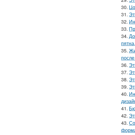
30.
Цо
31.
Эт
32.
Ин
33.
Пр
34.
До
пятна
35.
Жи
после
36.
Эт
37.
Эт
38.
Эт
39.
Эт
40.
Ин
дизай
41.
Бю
42.
Эт
43.
Со
форма