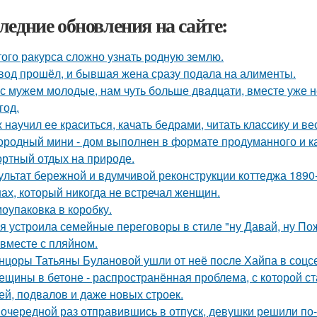
ледние обновления на сайте:
того ракурса сложно узнать родную землю.
вод прошёл, и бывшая жена сразу подала на алименты.
с мужем молодые, нам чуть больше двадцати, вместе уже не
год.
 научил ее краситься, качать бедрами, читать классику и ве
ородный мини - дом выполнен в формате продуманного и к
ртный отдых на природе.
ультат бережной и вдумчивой реконструкции коттеджа 1890-
ах, который никогда не встречал женщин.
оупаковка в коробку.
я устроила семейные переговоры в стиле "ну Давай, ну Пож
 вместе с пляйном.
нцоры Татьяны Булановой ушли от неё после Хайпа в соцсе
ещины в бетоне - распространённая проблема, с которой с
ей, подвалов и даже новых строек.
 очередной раз отправившись в отпуск, девушки решили по