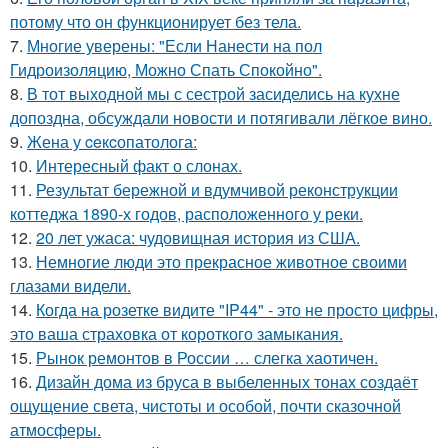
потому что он функционирует без тела.
7.
Многие уверены: "Если Нанести на пол
Гидроизоляцию, Можно Спать Спокойно".
8.
В тот выходной мы с сестрой засиделись на кухне
допоздна, обсуждали новости и потягивали лёгкое вино.
9.
Жена у ceкcопатолога:
10.
Интересный факт о слонах.
11.
Результат бережной и вдумчивой реконструкции
коттеджа 1890-х годов, расположенного у реки.
12.
20 лет ужаса: чудовищная история из США.
13.
Немногие люди это прекрасное животное своими
глазами видели.
14.
Когда на розетке видите "IP44" - это не просто цифры,
это ваша страховка от короткого замыкания.
15.
Рынок ремонтов в России … слегка хаотичен.
16.
Дизайн дома из бруса в выбеленных тонах создаёт
ощущение света, чистоты и особой, почти сказочной
атмосферы.