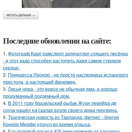
читать дальше →
Последние обновления на сайте:
1.
Фотограф Карл рамсделл запечатлел спящего лисёнка
- и этот кадр способен растопить даже самое суровое
сердце.
2.
Принцесса Леонор - не просто наследница испанского
престола, а настоящий феномен.
3.
Лисья нора - это вовсе не обычная яма, а хорошо
продуманный подземный дом.
4.
В 2011 году бразильский рыбак Жуан перейра де
соуза нашёл на скалах возле своего дома пингвина.
5.
Трагическая новость из Таиланда: фитнес - блогер
Коннор Мерфи утонул во время отдыха.
6.
Его половой орган в XIX веке приняли за паразита,