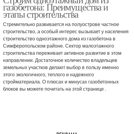
Цементные блоки
Бетонные блоки
газобетона: Преимущества и
этапы строительства
Стремительно развивается на полуострове частное
Блоки из тяжелого
строительство, а особый интерес вызывает у населения
Бетонный блок
бетона
строительство одноэтажного дома из газобетона в
Симферопольском районе. Сектор малоэтажного
строительства переживает активное развитие в этом
направлении. Достаточное количество владельцев
Блоки для наружных
Стеновые блоки
земельных участков делают выбор в пользу именно
стен
этого экологичного, теплого и надежного
стройматериала. О плюсах и минусах газобетонных
блоков вы можете почитать на этой странице .
Блоки с отверстиями
Газосиликатные блоки
Блоки из опилкобетона
Пазогребневые блоки