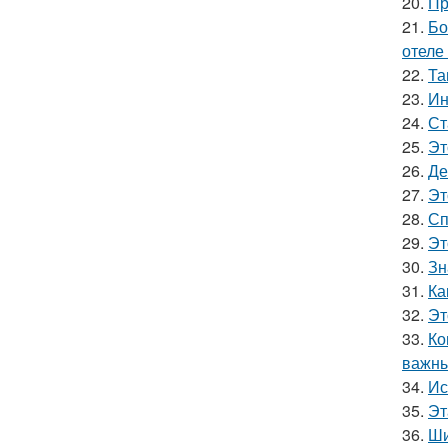
20.
Пр
21.
Бо
отеле
22.
Та
23.
Ин
24.
Ст
25.
Эт
26.
Де
27.
Эт
28.
Сп
29.
Эт
30.
Зн
31.
Ка
32.
Эт
33.
Ко
важны
34.
Ис
35.
Эт
36.
Ши