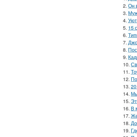
2.
Он 
3.
Муж
4.
Уют
5.
15 
6.
Тип
7.
Джо
8.
Пос
9.
Кад
10.
Св
11.
То
12.
По
13.
20
14.
Мы
15.
Эт
16.
В 
17.
Же
18.
До
19.
Гд