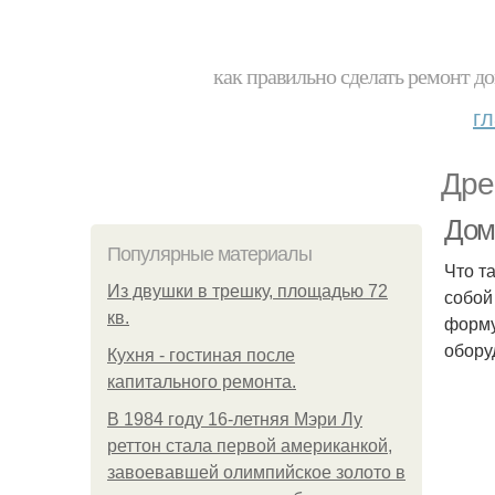
как правильно сделать ремонт до
г
Дре
Дом
Популярные материалы
Что т
Из двушки в трешку, площадью 72
собой
кв.
форму
обору
Кухня - гостиная после
капитального ремонта.
В 1984 году 16-летняя Мэри Лу
реттон стала первой американкой,
завоевавшей олимпийское золото в