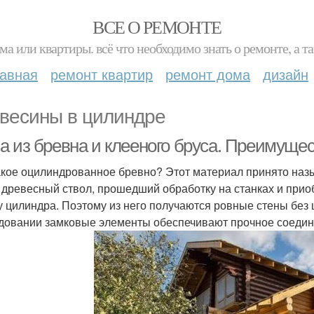
ВСЕ О РЕМОНТЕ
ма или квартиры. всё что необходимо знать о ремонте, а
лавная
ремонт квартир
ремонт дома
дизайн
весины в цилиндре
а из бревна и клееного бруса. Преимуще
акое оцилиндрованное бревно? Этот материал принято назыв
 древесный ствол, прошедший обработку на станках и при
 цилиндра. Поэтому из него получаются ровные стены без
довании замковые элементы обеспечивают прочное соедин