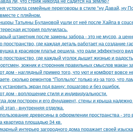
авда ли, что стриж никогда не садится на землю?
ня устроила семейные переговоры в стиле "ну Давай, ну По
 вместе с пляйном.
нцоры Татьяны Булановой ушли от неё после Хайпа в соцсе
тересная история получилась.
арый штакетник после замены забора - это не мусор, а цен
о пространство, где каждая деталь работает на создание г
вушка в красивом платье решила, что ради эффектного вид
о пространство, где каждый уголок дышит жизнью и радость
ортсмен, зожник и сторонник правильных смыслов макан за
от дом - наглядный пример того, что уют и комфорт вовсе н
аете, сколько ремонтов "Поплыло" только из-за того, что л
к установить экран под ванну: пошагово и без ошибок.
от дом - воплощение стиля и индивидуальности.
гда дом построен и его фундамент, стены и крыша надежно 
й этап - внутренняя отделка.
пользование древесины в оформлении пространства - это в
а квартира площадью 34 кв.
карный интерьер загородного дома поражает своей изыска