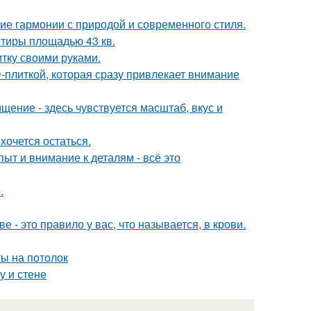
ие гармонии с природой и современного стиля.
тиры площадью 43 кв.
итку своими руками.
-плиткой, которая сразу привлекает внимание
ение - здесь чувствуется масштаб, вкус и
хочется остаться.
ыт и внимание к деталям - всё это
.
е - это правило у вас, что называется, в крови.
ты на потолок
у и стене