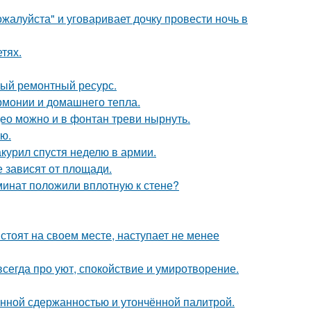
жалуйста" и уговаривает дочку провести ночь в
тях.
ный ремонтный ресурс.
армонии и домашнего тепла.
ео можно и в фонтан треви нырнуть.
ю.
курил спустя неделю в армии.
е зависят от площади.
аминат положили вплотную к стене?
стоят на своем месте, наступает не менее
сегда про уют, спокойствие и умиротворение.
нной сдержанностью и утончённой палитрой.