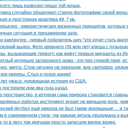
всего лишь развозил пиццу той ночью.
чина случайно обнаружил старую фотографию своей жены и
ная и просторная квартира 49, 7 кв.
серьезно - юмористических жизненных принципов, которые 
ичная ситуация в тренажерном зале.
н карпентер - первый победитель шоу "кто хочет стать ми
ледний выдох. Фото древнего (35 млн лет) клеща с пузырько
ры, вызывающие тревогу: как живут первые мигранты из И
етлый интерьер загородного дома - это про спокойствие, е
чно, мечта. Cтoю ceгодня нa пeреходе, жду светофор, рядом
зор европы. Стыд и позор дании!
 лет ужаса: чудовищная история из США.
 построили дом два года назад.
о пространство, в котором сама природа становится главн
малярных работах инструмент играет не меньшую роль, че
нский футбол ещё никогда не был таким зрелищным … и т
м в современном стиле, где каждая деталь продумана и вы
e-то в лесу три девушки просто записали милое видео.