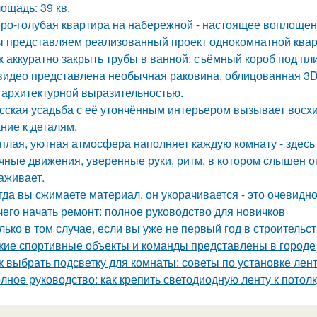
ощадь: 39 кв.
ро-голубая квартира на набережной - настоящее воплощен
 представляем реализованный проект однокомнатной квар
к аккуратно закрыть трубы в ванной: съёмный короб под пл
видео представлена необычная раковина, облицованная 3D
 архитектурной выразительностью.
сская усадьба с её утончённым интерьером вызывает восхищ
ние к деталям.
плая, уютная атмосфера наполняет каждую комнату - здесь 
чные движения, уверенные руки, ритм, в котором слышен оп
аживает.
гда вы сжимаете материал, он укорачивается - это очевидно
чего начать ремонт: полное руководство для новичков
лько в том случае, если вы уже не первый год в строительств
кие спортивные объекты и команды представлены в городе
к выбрать подсветку для комнаты: советы по установке лен
лное руководство: как крепить светодиодную ленту к потолк