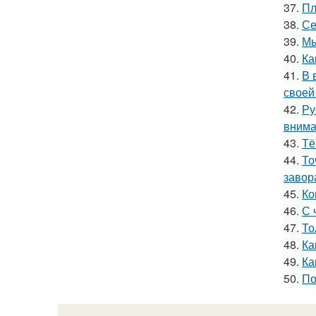
37.
Пл
38.
Се
39.
Мы
40.
Ка
41.
В 
своей
42.
Ру
внима
43.
Тё
44.
То
завор
45.
Ко
46.
С 
47.
То
48.
Ка
49.
Ка
50.
По