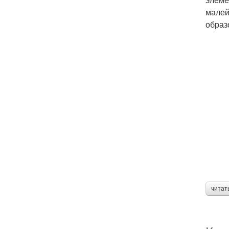
малей
образ
читат