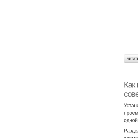
читат
Дв
Как
сов
Устан
проем
одной
Разде
элеме