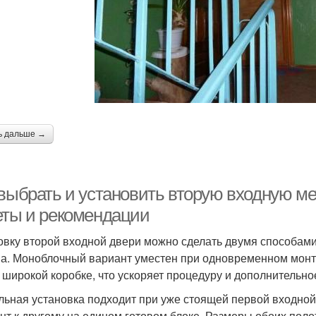
Двери из
Наполнитель для
пенополиуретана
входной двери
Двери с общим
Двери в московской
Дв
интерьером
квартире
ь дальше →
ери для московской
Двери в москве
Вн
квартиры
 выбрать и установить вторую входную ме
еты и рекомендации
овку второй входной двери можно сделать двумя способами
а. Моноблочный вариант уместен при одновременном монта
 широкой коробке, что ускоряет процедуру и дополнительно
льная установка подходит при уже стоящей первой входно
нт к другому на едином готовом блоке. Размеры обоих пол