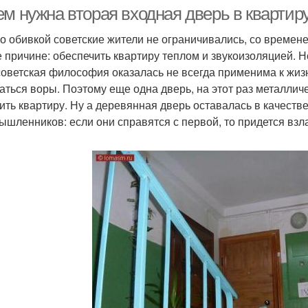
ем нужна вторая входная дверь в квартир
о обивкой советские жители не ограничивались, со времен
е причине: обеспечить квартиру теплом и звукоизоляцией. Н
Двери с коробкой
Дверь с учетом
советская философия оказалась не всегда применима к жиз
аться воры. Поэтому еще одна дверь, на этот раз металлич
ш
ить квартиру. Ну а деревянная дверь оставалась в качеств
ышленников: если они справятся с первой, то придется взл
Двери для
Дверь для
Прожи
шумоизоляции
шумоизоляции
умоизолирующие
Шу
Двери для квартиры
двери
Двери в интернет-
На
Двери в терминах
магазине
в