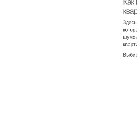
Как
ква
Здесь
котор
шумои
кварт
Выбир