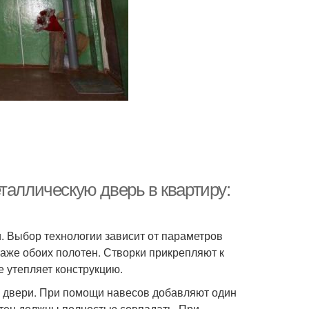
Двери на
Двери в виде
энергоэффективность
ерь в хорошем
Состояние в
состоянии
московской квартире
Дверь в московской
утренний дверь
квартире
таллическую дверь в квартиру:
. Выбор технологии зависит от параметров
же обоих полотен. Створки прикрепляют к
е утепляет конструкцию.
й двери. При помощи навесов добавляют один
отен должны полностью совпадать. При