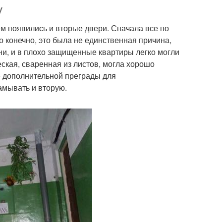
у
ем появились и вторые двери. Сначала все по
о конечно, это была не единственная причина,
Дверь для
Шумоизоляции в
ни, и в плохо защищенные квартиры легко могли
максимальной
квартире
еская, сваренная из листов, могла хорошо
умоизоляции
е дополнительной преграды для
амывать и вторую.
вания в квартире
Двери для поддержания
моизолирующая
Дополнительная дверь
дверь
полнители для
Напонитель для
ходных дверей
входной двери