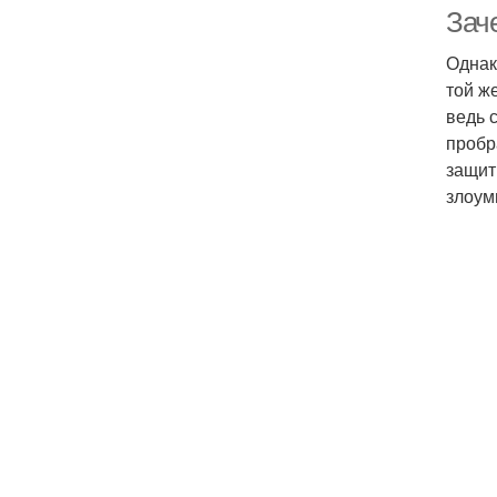
Зач
Однак
той ж
ведь 
пробр
защит
злоум
Ш