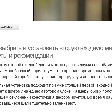
ь дальше →
 выбрать и установить вторую входную ме
еты и рекомендации
овку второй входной двери можно сделать двумя способами
а. Моноблочный вариант уместен при одновременном монта
 широкой коробке, что ускоряет процедуру и дополнительно
льная установка подходит при уже стоящей первой входно
нт к другому на едином готовом блоке. Размеры обоих пол
шем отклонении конструкция деформируется. Во время раб
овавшиеся щели тщательно запенивают.