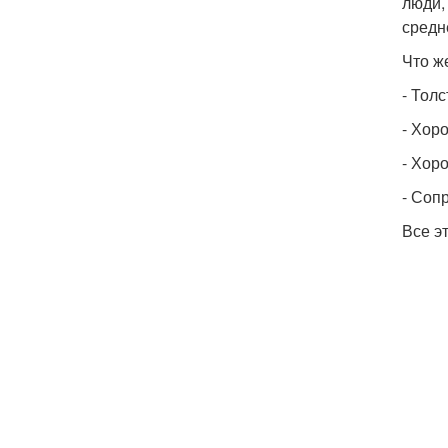
люди,
средн
Что ж
- Тол
- Хор
- Хор
- Соп
Все э