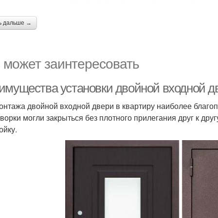
ь дальше →
 может заинтересовать
имущества установки двойной входной д
онтажа двойной входной двери в квартиру наиболее благопр
творки могли закрыться без плотного прилегания друг к др
ойку.