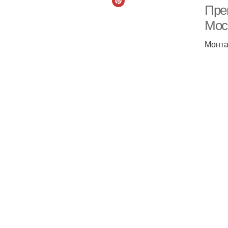
Пре
Мос
Монта