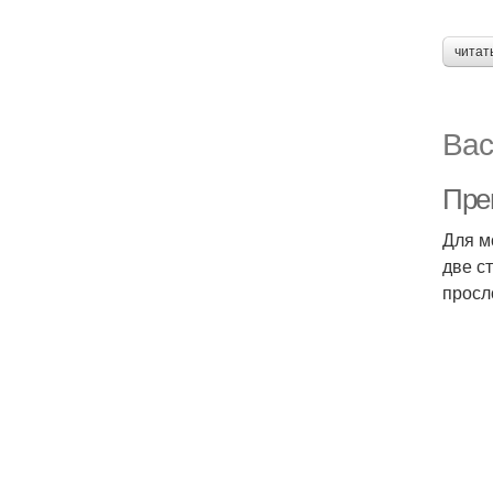
читат
Вас
Пре
Для м
две с
просл