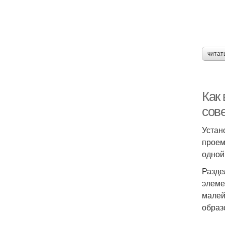
читат
Как
сов
Устан
проем
одной
Разде
элеме
малей
образ