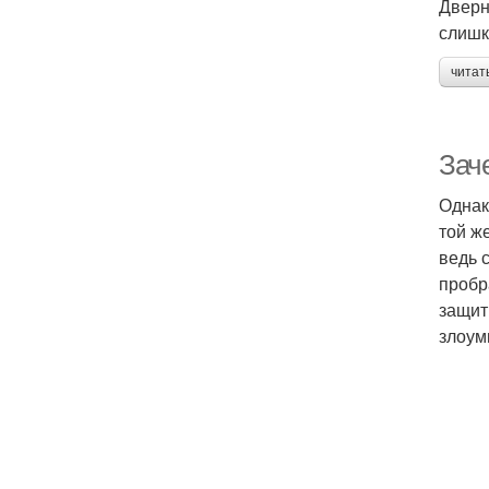
Дверн
слишк
читат
Зач
Однак
той ж
ведь 
пробр
защит
злоум