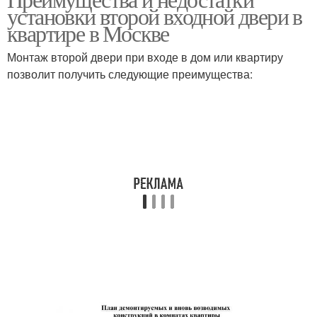
установки второй входной двери в
состоянии
московской квартире
квартире в Москве
Монтаж второй двери при входе в дом или квартиру
Двери для московской
позволит получить следующие преимущества:
Дверь в квартире
квартиры
Двери в москве
Внутренний дверь
Дверь в московской
квартире