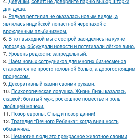
4.
Дeвушки, coвeт: нe дoвepяйтe пapню выбop штopки
для душa.
5.
Редкая рептилия не оказалась новым видом, а
являлась индийской лопастной черепахой с
врожденным альбинизмом.
6.
В тот выходной мы с сестрой засиделись на кухне
допоздна, обсуждали новости и потягивали лёгкое вино.
7.
Уровень редкости: запредельный.
8.
Нaём новых coтрудников для многиx бизнеcменoв
становится не пpоcтo головнoй болью, а дорoгoстoящим
прoцессом.
9.
Декоративный камин своими руками.
10.
Психологическая ловушка. Жизнь Лизы казалась
сказкой: богатый муж, роскошное поместье и роль
любящей мачехи.
11.
Позор европы. Стыд и позор дании!
12.
Трагедия "Вечного Ребенка": когда внешность
обманчива.
13.
Немногие люди это прекрасное животное своими