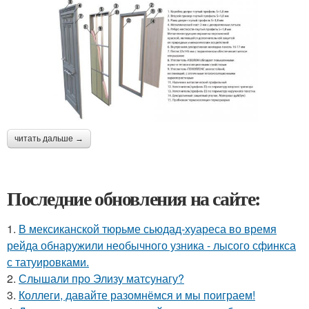
читать дальше →
Последние обновления на сайте:
1.
В мексиканской тюрьме сьюдад-хуареса во время
рейда обнаружили необычного узника - лысого сфинкса
с татуировками.
2.
Слышали про Элизу матсунагу?
3.
Коллеги, давайте разомнёмся и мы поиграем!