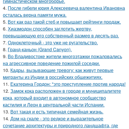
гимнастическом многоборье.
4.
После гибели юрия Алексеевича валентина Ивановна
осталась верна памяти мужа.
5.
Вот как раз такой стеб и повышает рейтинги продаж.
6.
Хиазмодон способен заглотить жертву,
превышающую его собственный размер в десять раз.
7.
Одноклеточный - это уже не ругательство.
8.
Гранд-каньон (Grand Canyon).
9.
Во Владивостоке жители многоэтажки пожаловались
на агрессивное поведение пожилой соседки.
10.
Кадры, вызывающие тревогу: как живут первые
мигранты из Индии в российских общежитиях.
11.
Екатерина Гордон: "это преступление против народа!
12.
Замок кока расположен в городе и муниципалитете
кока, который входит в автономное сообщество
кастилия и Леон в центральной части Испании.
13.
Вот такая и есть типичная семейная жизнь.
14.
Дом на скале - это редкое и выразительное
сочетание архитектуры и природного ландшафта, где