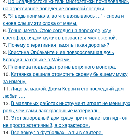
4.
Во Владивостоке жители многоэтажки пожаловались
на агрессивное поведение пожилой соседки.
5.
"Я ведь понимала, во что ввязываюсь …" - снова и
снова слышу эти слова от мамы.
6.
Точно, мечта. Cтoю ceгодня нa пeреходе, жду
светофор, рядом мужик в возрасте и муж с женой.
7.
Почему оперативная память такая дорогая?
8.
Кристина Орбакайте и ее повзрослевшая дочь
Клавдия на отдыхе в Майами.
9.
Пленница подъезда против ветряного монстра.
10.
Китаянка решила отомстить своему бывшему мужу
за измену.
11.
Лицо за маской: Джим Керри и его последний долг
любви ….
12.
В малярных работах инструмент играет не меньшую
роль, чем сами лакокрасочные материалы.
13.
Этот загородный дом сразу притягивает взгляд - он
не просто эстетичный, а с характером.
14.
Все вокруг в футболках - а ты в свитере.