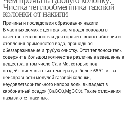
Механические фильтры
Водяной фильтр
Чистка теплообменника газовой
колонки от накипи
Причины и последствия образования накипи
В частных домах с центральным водопроводом в
Сетчатый фильтр
Газовая горелка
качестве теплоносителя для горячего водоснабжения и
отопления применяется вода, прошедшая
обеззараживание и грубую очистку. Этот теплоноситель
содержит в большом количестве различные взвешенные
вещества, в том числе Са и Mg, которые под
воздействием высоких температур, более 65°С, из-за
неисправности модулей газовой колонки,
неудовлетворительного напора воды выпадают в
карбонатный осадок (CaCO3,MgCO3). Такие отложения
называются накипью.