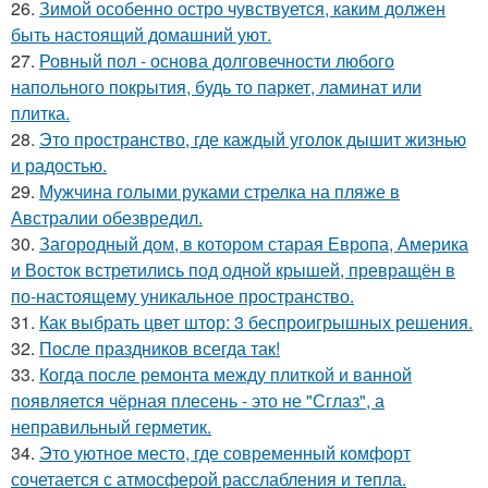
26.
Зимой особенно остро чувствуется, каким должен
быть настоящий домашний уют.
27.
Ровный пол - основа долговечности любого
напольного покрытия, будь то паркет, ламинат или
плитка.
28.
Это пространство, где каждый уголок дышит жизнью
и радостью.
29.
Мужчина голыми руками стрелка на пляже в
Австралии обезвредил.
30.
Загородный дом, в котором старая Европа, Америка
и Восток встретились под одной крышей, превращён в
по-настоящему уникальное пространство.
31.
Как выбрать цвет штор: 3 беспроигрышных решения.
32.
После праздников всегда так!
33.
Когда после ремонта между плиткой и ванной
появляется чёрная плесень - это не "Сглаз", а
неправильный герметик.
34.
Это уютное место, где современный комфорт
сочетается с атмосферой расслабления и тепла.