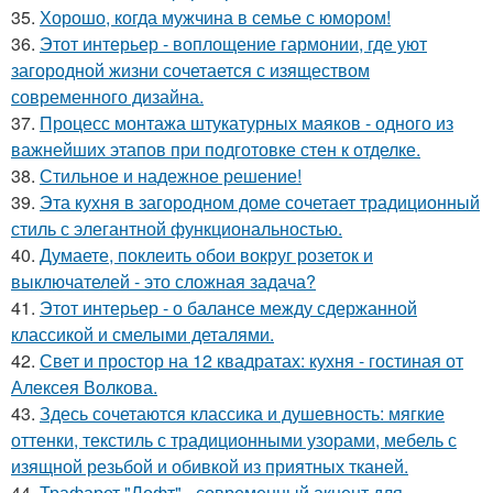
35.
Хорошо, когда мужчина в семье с юмором!
36.
Этот интерьер - воплощение гармонии, где уют
загородной жизни сочетается с изяществом
современного дизайна.
37.
Процесс монтажа штукатурных маяков - одного из
важнейших этапов при подготовке стен к отделке.
38.
Стильное и надежное решение!
39.
Эта кухня в загородном доме сочетает традиционный
стиль с элегантной функциональностью.
40.
Думаете, поклеить обои вокруг розеток и
выключателей - это сложная задача?
41.
Этот интерьер - о балансе между сдержанной
классикой и смелыми деталями.
42.
Свет и простор на 12 квадратах: кухня - гостиная от
Алексея Волкова.
43.
Здесь сочетаются классика и душевность: мягкие
оттенки, текстиль с традиционными узорами, мебель с
изящной резьбой и обивкой из приятных тканей.
44.
Трафарет "Лофт" - современный акцент для