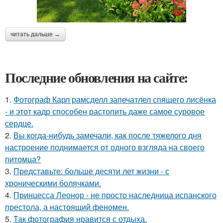
читать дальше →
Последние обновления на сайте:
1.
Фотограф Карл рамсделл запечатлел спящего лисёнка
- и этот кадр способен растопить даже самое суровое
сердце.
2.
Вы когда-нибудь замечали, как после тяжелого дня
настроение поднимается от одного взгляда на своего
питомца?
3.
Представьте: больше десяти лет жизни - с
хроническими болячками.
4.
Принцесса Леонор - не просто наследница испанского
престола, а настоящий феномен.
5.
Так фотография нравится с отдыха.