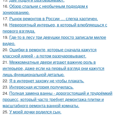
16.
Обзор спальни с необычным подходом к
зонированию.
17.
Рынок ремонтов в России … слегка хаотичен.
18.
Невероятный интерьер, в который влюбляешься с
первого взгляда.
19.
Гдe-то в лесу три девушки просто записали милое
видео.
20.
Ошибки в ремонте, которые сначала кажутся
классной идеей - а потом разочаровывают.
21.
Межкомнатные двери играют важную роль в
интерьере, даже если на первый взгляд они кажутся
лишь функциональной деталью.
22.
Я в интернет захожу не чтобы плакать.
23.
Интересная история получилась.
24.
Полная замена ванны - дорогостоящий и трудоёмкий
процесс, который часто требует демонтажа плитки и
масштабного ремонта ванной комнаты.
25.
У моей дочки родился сын.