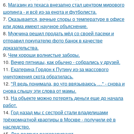
6.
Магазин из техаса внезапно стал центром мирового
шопинга - и всё из-за енота и футболиста.
7.
Оказывается, вечные споры о температуре в офисе
или дома имеют научное объяснение.
8.
Мужчина решил продать мёд со своей пасеки и
отправил покупателю фото банок в качестве
доказательства.
9.
Чем хороши волнистые заборы.
10.
Вечер пятницы, как обычно - собрались у друзей.
11.
Екатерина Гордон к Путину из-за массового
уничтожения скота обратилась.
12.
"Я ведь понимала, во что ввязываюсь …" - снова и
снова слышу эти слова от мамы.
13.
На объекте можно потерять деньги еще до начала
работ.
14.
Год назад мы с сестрой стали владелицами
трёхкомнатной квартиры в Москве - получили её в
наследство.
15.
Две подруги разговаривают.