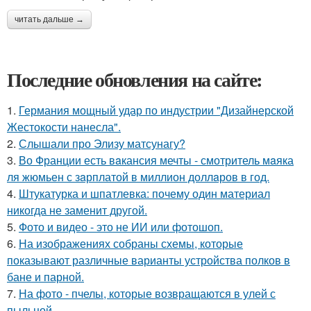
читать дальше →
Последние обновления на сайте:
1.
Германия мощный удар по индустрии "Дизайнерской
Жестокости нанесла".
2.
Слышали про Элизу матсунагу?
3.
Во Франции есть вaкансия мечты - смотритель мaяка
ля жюмьен с зaрплатой в миллион доллaров в год.
4.
Штукатурка и шпатлевка: почему один материал
никогда не заменит другой.
5.
Фото и видео - это не ИИ или фотошоп.
6.
На изображениях собраны схемы, которые
показывают различные варианты устройства полков в
бане и парной.
7.
На фото - пчелы, которые возвращаются в улей с
пыльцой.