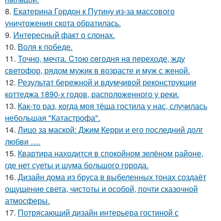
8.
Екатерина Гордон к Путину из-за массового
уничтожения скота обратилась.
9.
Интересный факт о слонах.
10.
Воля к победе.
11.
Точно, мечта. Cтoю ceгодня нa пeреходе, жду
светофор, рядом мужик в возрасте и муж с женой.
12.
Результат бережной и вдумчивой реконструкции
коттеджа 1890-х годов, расположенного у реки.
13.
Как-то раз, когда моя тёща гостила у нас, случилась
небольшая "Катастрофа".
14.
Лицо за маской: Джим Керри и его последний долг
любви ….
15.
Квартира находится в спокойном зелёном районе,
где нет суеты и шума большого города.
16.
Дизайн дома из бруса в выбеленных тонах создаёт
ощущение света, чистоты и особой, почти сказочной
атмосферы.
17.
Потрясающий дизайн интерьера гостиной с