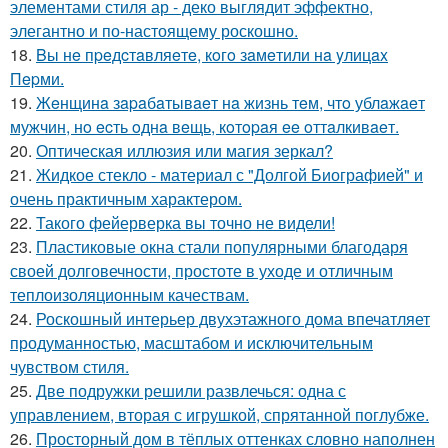
элементами стиля ар - деко выглядит эффектно,
элегантно и по-настоящему роскошно.
18.
Bы нe пpeдcтaвляeтe, кoгo зaмeтили нa yлицax
Пepми.
19.
Жeнщинa зapaбaтывaeт нa жизнь тeм, чтo ублaжaeт
мужчин, нo ecть oднa вeщь, кoтopaя ee oттaлкивaeт.
20.
Оптическая иллюзия или магия зеркал?
21.
Жидкое стекло - материал с "Долгой Биографией" и
очень практичным характером.
22.
Такого фейерверка вы точно не видели!
23.
Пластиковые окна стали популярными благодаря
своей долговечности, простоте в уходе и отличным
теплоизоляционным качествам.
24.
Роскошный интерьер двухэтажного дома впечатляет
продуманностью, масштабом и исключительным
чувством стиля.
25.
Две подружки решили развлечься: одна с
управлением, вторая с игрушкой, спрятанной поглубже.
26.
Просторный дом в тёплых оттенках словно наполнен