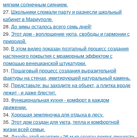
мягким солнечным сиянием.
27.
Школьники сломали парту и разнесли школьный
кабинет в Мариуполе.
28.
До зимы осталось всего семь дней!
29.
Этот дом - воплощение уюта, свободы и гармонии с
природой.
30.
В этом видео показан поэтапный процесс создания
настенного покрытия с мраморным эффектом с
помощью венецианской штукатурки.
31.
Пошаговый процесс создания выразительной
фактуры на стенах, имитирующей натуральный камень.
32.
Представьте: вы заходите на объект, а плитка вроде
лежит - и даже блестит.
33.
Функциональная кухня - комфорт в каждом
движении.
34.
Хорошая земляночка для отдыха в лесу.
35.
Этот дом создан для уюта, тепла и комфортной
жизни всей семьи.
36.
Дизайн этой квартиры 26 м кв создан вокруг личности