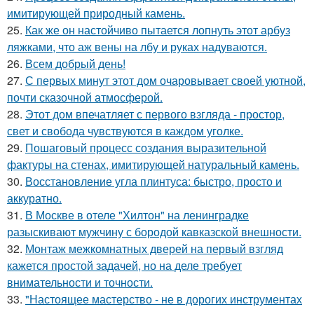
имитирующей природный камень.
25.
Как же он настойчиво пытается лопнуть этот арбуз
ляжками, что аж вены на лбу и руках надуваются.
26.
Всем добрый день!
27.
С первых минут этот дом очаровывает своей уютной,
почти сказочной атмосферой.
28.
Этот дом впечатляет с первого взгляда - простор,
свет и свобода чувствуются в каждом уголке.
29.
Пошаговый процесс создания выразительной
фактуры на стенах, имитирующей натуральный камень.
30.
Восстановление угла плинтуса: быстро, просто и
аккуратно.
31.
В Москве в отеле "Хилтон" на ленинградке
разыскивают мужчину с бородой кавказской внешности.
32.
Монтаж межкомнатных дверей на первый взгляд
кажется простой задачей, но на деле требует
внимательности и точности.
33.
"Настоящее мастерство - не в дорогих инструментах