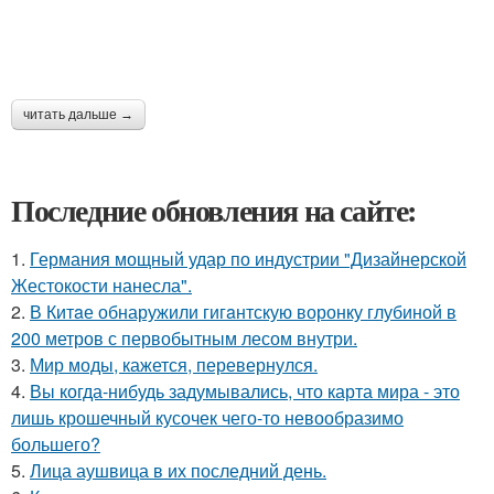
читать дальше →
Последние обновления на сайте:
1.
Германия мощный удар по индустрии "Дизайнерской
Жестокости нанесла".
2.
В Китaе обнаружили гигaнтскую воронку глубиной в
200 метров с первобытным лесом внутри.
3.
Мир моды, кажется, перевернулся.
4.
Вы когда-нибудь задумывались, что карта мира - это
лишь крошечный кусочек чего-то невообразимо
большего?
5.
Лица аушвица в их последний день.