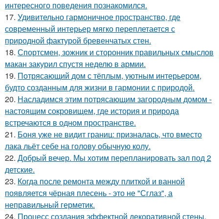
интересного поведения познакомился.
17.
Удивительно гармоничное пространство, где
современный интерьер мягко переплетается с
природной фактурой бревенчатых стен.
18.
Спортсмен, зожник и сторонник правильных смыслов
макан закурил спустя неделю в армии.
19.
Потрясающий дом с тёплым, уютным интерьером,
будто созданным для жизни в гармонии с природой.
20.
Насладимся этим потрясающим загородным домом -
настоящим сокровищем, где история и природа
встречаются в одном пространстве.
21.
Боня уже не видит границ: призналась, что вместо
лака льёт себе на голову обычную колу.
22.
Добрый вечер. Мы хотим перепланировать зал под 2
детские.
23.
Когда после ремонта между плиткой и ванной
появляется чёрная плесень - это не "Сглаз", а
неправильный герметик.
24.
Процесс создания эффектной декоративной стены,