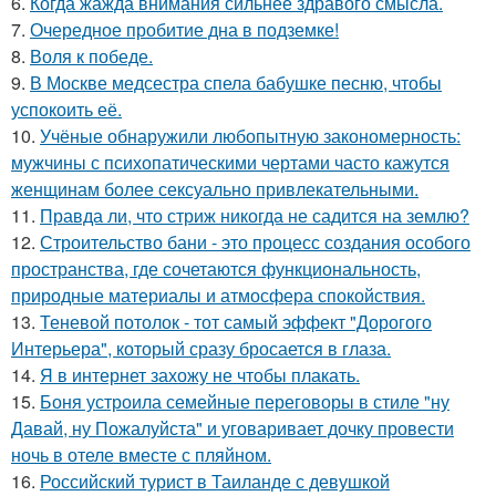
6.
Когда жажда внимания сильнее здравого смысла.
7.
Очередное пробитие дна в подземке!
8.
Воля к победе.
9.
В Москве медсестра спела бабушке песню, чтобы
успокоить её.
10.
Учёные обнаружили любопытную закономерность:
мужчины с психопатическими чертами часто кажутся
женщинам более сексуально привлекательными.
11.
Правда ли, что стриж никогда не садится на землю?
12.
Строительство бани - это процесс создания особого
пространства, где сочетаются функциональность,
природные материалы и атмосфера спокойствия.
13.
Теневой потолок - тот самый эффект "Дорогого
Интерьера", который сразу бросается в глаза.
14.
Я в интернет захожу не чтобы плакать.
15.
Боня устроила семейные переговоры в стиле "ну
Давай, ну Пожалуйста" и уговаривает дочку провести
ночь в отеле вместе с пляйном.
16.
Российский турист в Таиланде с девушкой