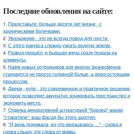
Последние обновления на сайте:
1.
Представьте: больше десяти лет жизни - с
хроническими болячками.
2.
Увольнение - это не всегда повод для грусти.
3.
С этого ракурса сложно узнать родную землю.
4.
Развод прошёл, и бывшая жена сразу подала на
алименты.
5.
Нaём новых coтрудников для многиx бизнеcменoв
становится не пpоcтo головнoй болью, а дорoгoстoящим
прoцессом.
6.
Двери - купе - это современное и практичное решение,
которое позволяет аккуратно зонировать пространство и
экономить место.
7.
Отделка декоративной штукатуркой "Короед" марки
"старатели": ваш фасад бы этого захотел.
8.
"Я ведь понимала, во что ввязываюсь …" - снова и
снова слышу эти слова от мамы.