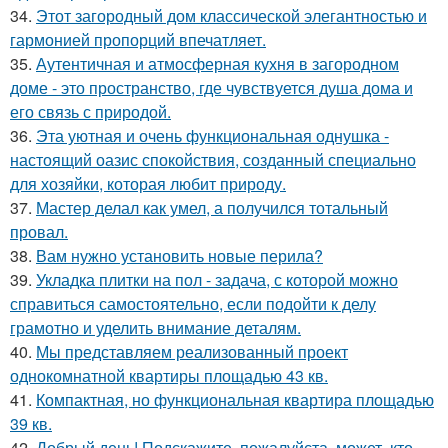
34.
Этот загородный дом классической элегантностью и
гармонией пропорций впечатляет.
35.
Аутентичная и атмосферная кухня в загородном
доме - это пространство, где чувствуется душа дома и
его связь с природой.
36.
Эта уютная и очень функциональная однушка -
настоящий оазис спокойствия, созданный специально
для хозяйки, которая любит природу.
37.
Мастер делал как умел, а получился тотальный
провал.
38.
Вам нужно установить новые перила?
39.
Укладка плитки на пол - задача, с которой можно
справиться самостоятельно, если подойти к делу
грамотно и уделить внимание деталям.
40.
Мы представляем реализованный проект
однокомнатной квартиры площадью 43 кв.
41.
Компактная, но функциональная квартира площадью
39 кв.
42.
Добрый день! Подскажите, пожалуйста, может, кто