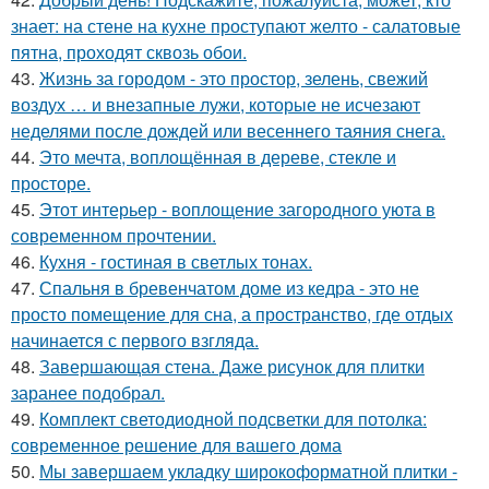
знает: на стене на кухне проступают желто - салатовые
пятна, проходят сквозь обои.
43.
Жизнь за городом - это простор, зелень, свежий
воздух … и внезапные лужи, которые не исчезают
неделями после дождей или весеннего таяния снега.
44.
Это мечта, воплощённая в дереве, стекле и
просторе.
45.
Этот интерьер - воплощение загородного уюта в
современном прочтении.
46.
Кухня - гостиная в светлых тонах.
47.
Спальня в бревенчатом доме из кедра - это не
просто помещение для сна, а пространство, где отдых
начинается с первого взгляда.
48.
Завершающая стена. Даже рисунок для плитки
заранее подобрал.
49.
Комплект светодиодной подсветки для потолка:
современное решение для вашего дома
50.
Мы завершаем укладку широкоформатной плитки -