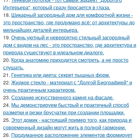
Интерьера", который сразу бросается в глаза.
18.
Шикарный загородный дом для комфортной жизни -
это пространство, где продумано всё: от архитектуры до
мельчайших деталей интерьера.
19.
Очень уютный и невероятно стильный загородный
дом с видом на лес - это пространство, где архитектура и
природа существуют в идеальном диалоге.
20.
Когда анатомию приходится смотреть, а не просто
слушать.
21.
Генетика или диета: секрет пышных форм.
22.
Жидкое стекло - материал с "Долгой Биографией" и
очень практичным характером.
23.
Создание искусственного камня на фасаде.
24.
Мы демонстрируем быстрый и практичный способ
разметки и резки брусчатки при создании площадки.
25.
Этот домик - настоящий пример того, как природа и
современный дизайн могут жить в полной гармонии.
26.
Продуманное расположение элементов формирует