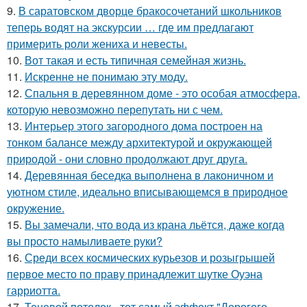
9.
В саратовском дворце бракосочетаний школьников
теперь водят на экскурсии … где им предлагают
примерить роли жениха и невесты.
10.
Вот такая и есть типичная семейная жизнь.
11.
Искренне не понимаю эту моду.
12.
Спальня в деревянном доме - это особая атмосфера,
которую невозможно перепутать ни с чем.
13.
Интерьер этого загородного дома построен на
тонком балансе между архитектурой и окружающей
природой - они словно продолжают друг друга.
14.
Деревянная беседка выполнена в лаконичном и
уютном стиле, идеально вписывающемся в природное
окружение.
15.
Вы замечали, что вода из крана льётся, даже когда
вы просто намыливаете руки?
16.
Среди всех космических курьезов и розыгрышей
первое место по праву принадлежит шутке Оуэна
гарриотта.
17.
Теневой потолок - тот самый эффект "Дорогого