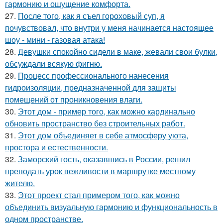
гармонию и ощущение комфорта.
27.
После того, как я съел гороховый суп, я
почувствовал, что внутри у меня начинается настоящее
шоу - мини - газовая атака!
28.
Девушки спокойно сидели в маке, жевали свои булки,
обсуждали всякую фигню.
29.
Процесс профессионального нанесения
гидроизоляции, предназначенной для защиты
помещений от проникновения влаги.
30.
Этот дом - пример того, как можно кардинально
обновить пространство без строительных работ.
31.
Этот дом объединяет в себе атмосферу уюта,
простора и естественности.
32.
Заморский гость, оказавшись в России, решил
преподать урок вежливости в маршрутке местному
жителю.
33.
Этот проект стал примером того, как можно
объединить визуальную гармонию и функциональность в
одном пространстве.