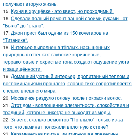
получают вторую жизнь.
15.
Кухня в хрущёвке - это квест, но проходимый.
16.
Сделали полный ремонт ванной своими руками - от
"Было" до "стало".
17.
Джон прист был одним из 150 кочегаров на
"Титанике".
18.
Интерьер выполнен в тёплых, насыщенных
природных оттенках: глубокие коричневые,
терракотовые и охристые тона создают ощущение уюта
и защищённости.
19.
Домашний уютный интерьер, пропитанный теплом и
воспоминаниями прошлого, словно тихо сопротивляется
спешке внешнего мира.
20.
Москвичке раздуло голову после покраски волос.
21.
Этот дом - воплощение элегантности, спокойствия и
традиций, которые никогда не выходят из моды.
22.
Знаете, сколько ремонтов "Поплыло" только из-за
того, что ламинат положили вплотную к стене?
23.
Керамическая плитка, имитирующая древесину,