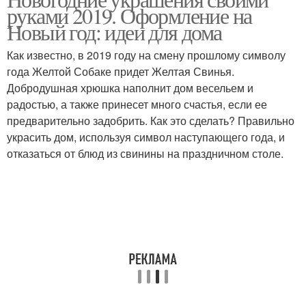
хлопчатобумажной
Игрушки в технике
руками 2019. Оформление на
ткани
Новый год: идеи для дома
Как известно, в 2019 году на смену прошлому символу
года Желтой Собаке придет Желтая Свинья.
Добродушная хрюшка наполнит дом весельем и
радостью, а также принесет много счастья, если ее
предварительно задобрить. Как это сделать? Правильно
украсить дом, используя символ наступающего года, и
отказаться от блюд из свинины на праздничном столе.