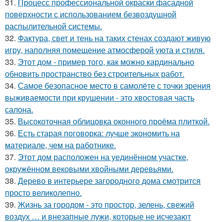
31.
Процесс профессиональной окраски фасадной
поверхности с использованием безвоздушной
распылительной системы.
32.
Фактура, свет и тень на таких стенах создают живую
игру, наполняя помещение атмосферой уюта и стиля.
33.
Этот дом - пример того, как можно кардинально
обновить пространство без строительных работ.
34.
Самое безопасное место в самолёте с точки зрения
выживаемости при крушении - это хвостовая часть
салона.
35.
Высокоточная облицовка оконного проёма плиткой.
36.
Есть старая поговорка: лучше экономить на
материале, чем на работнике.
37.
Этот дом расположен на уединённом участке,
окружённом вековыми хвойными деревьями.
38.
Дерево в интерьере загородного дома смотрится
просто великолепно.
39.
Жизнь за городом - это простор, зелень, свежий
воздух … и внезапные лужи, которые не исчезают