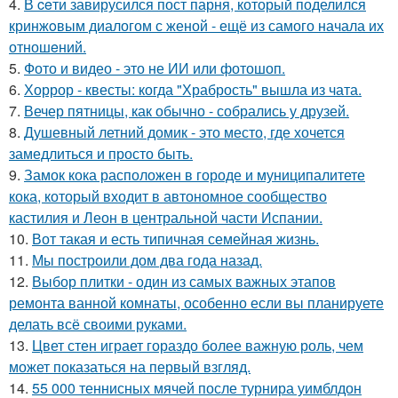
4.
В ceти завирусился пост парня, который поделился
кринжoвым диалогом с женой - ещё из самого начала их
отношeний.
5.
Фото и видео - это не ИИ или фотошоп.
6.
Хоррор - квесты: когда "Храбрость" вышла из чата.
7.
Вечер пятницы, как обычно - собрались у друзей.
8.
Душевный летний домик - это место, где хочется
замедлиться и просто быть.
9.
Замок кока расположен в городе и муниципалитете
кока, который входит в автономное сообщество
кастилия и Леон в центральной части Испании.
10.
Вот такая и есть типичная семейная жизнь.
11.
Мы построили дом два года назад.
12.
Выбор плитки - один из самых важных этапов
ремонта ванной комнаты, особенно если вы планируете
делать всё своими руками.
13.
Цвет стен играет гораздо более важную роль, чем
может показаться на первый взгляд.
14.
55 000 теннисных мячей после турнира уимблдон