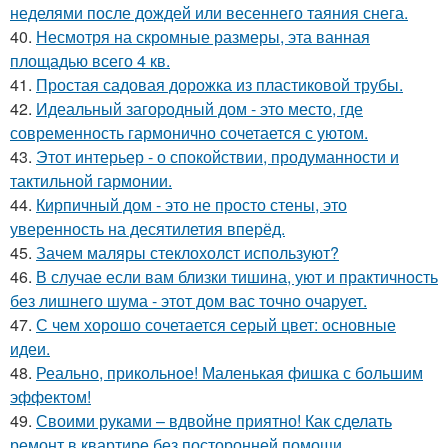
неделями после дождей или весеннего таяния снега.
40.
Несмотря на скромные размеры, эта ванная
площадью всего 4 кв.
41.
Простая садовая дорожка из пластиковой трубы.
42.
Идеальный загородный дом - это место, где
современность гармонично сочетается с уютом.
43.
Этот интерьер - о спокойствии, продуманности и
тактильной гармонии.
44.
Кирпичный дом - это не просто стены, это
уверенность на десятилетия вперёд.
45.
Зачем маляры стеклохолст используют?
46.
В случае если вам близки тишина, уют и практичность
без лишнего шума - этот дом вас точно очарует.
47.
С чем хорошо сочетается серый цвет: основные
идеи.
48.
Реально, прикольное! Маленькая фишка с большим
эффектом!
49.
Своими руками – вдвойне приятно! Как сделать
ремонт в квартире без посторонней помощи