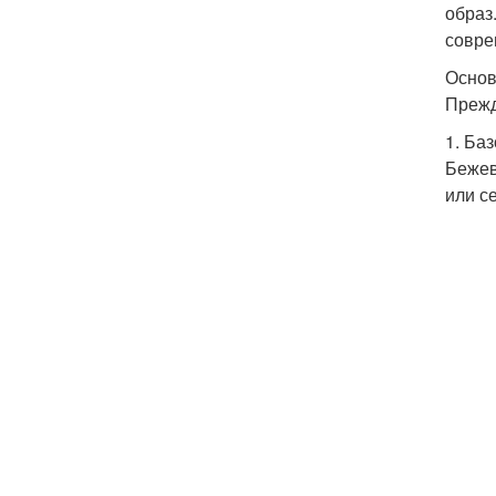
образ
совре
Основ
Прежд
1. Ба
Бежев
или с