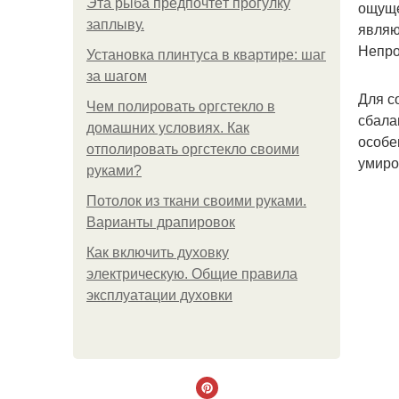
Эта рыба предпочтёт прогулку
ощуще
заплыву.
являю
Непро
Установка плинтуса в квартире: шаг
за шагом
Для с
Чем полировать оргстекло в
сбала
домашних условиях. Как
особе
отполировать оргстекло своими
умиро
руками?
Потолок из ткани своими руками.
Варианты драпировок
Как включить духовку
электрическую. Общие правила
эксплуатации духовки