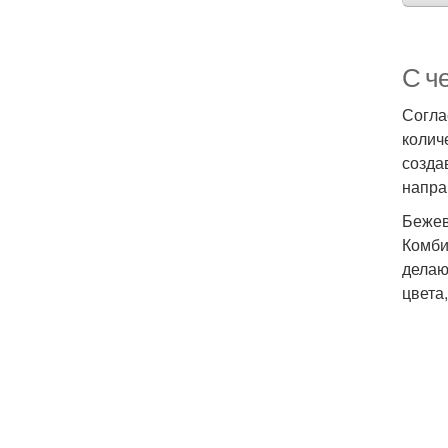
С ч
Согла
колич
созда
напра
Бежев
Комби
делаю
цвета