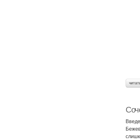
читат
Соч
Введ
Бежев
слишк