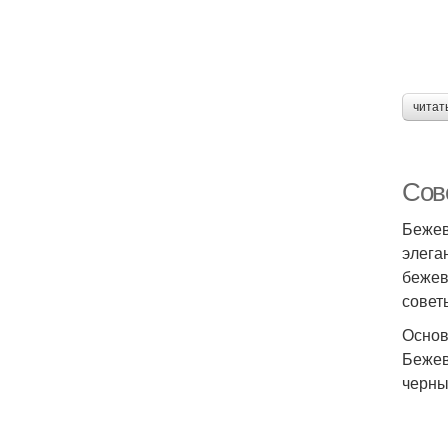
читат
Сов
Бежев
элега
бежев
совет
Основ
Бежев
черны