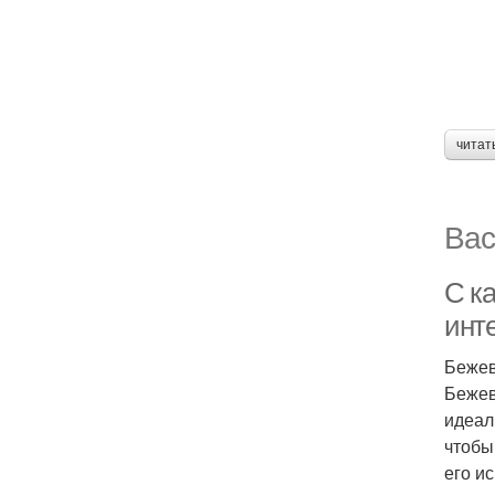
читат
Вас
С к
инт
Бежев
Бежев
идеал
чтобы
его и