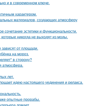
льно и в современном ключе.
актичным характером.
уральных материалов, создающих атмосферу
ое сочетание эстетики и функциональности.
, которые никогда не выходят из моды.
е зависят от площади.
ебёнка на мороз.
реляет" в сторону?
ая атмосфера.
лых лет.
площает идею настоящего уединения и релакса.
иональность.
 даже опытные прорабы.
нтерьера ломает.