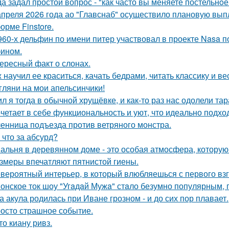
да задал простой вопрос - "как часто вы меняете постельнo
апреля 2026 года ао "Главснаб" осуществило плановую вып
орме Finstore.
960-х дельфин по имени питер участвовал в проекте Nasa 
ином.
ересный факт о слонах.
 научил ее краситься, качать бедрами, читать классику и ве
гляни на мои апельсинчики!
л я тогда в обычной хрущёвке, и как-то раз нас одолели та
четает в себе функциональность и уют, что идеально подхо
енница подъезда против ветряного монстра.
 что за абсурд?
альня в деревянном доме - это особая атмосфера, которую
змеры впечатляют пятнистой гиены.
вероятный интерьер, в который влюбляешься с первого взг
онское ток шоу "Угaдaй Мужa" стaло безумно популярным, п
а акула родилась при Иване грозном - и до сих пор плавает.
осто страшное событие.
то киану ривз.