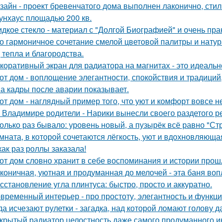
зайн - проект бревенчатого дома выполнен лаконично, сти
унхаус площадью 200 кв.
дкое стекло - материал с "Долгой Биографией" и очень пр
о гармоничное сочетание смелой цветовой палитры и нат
, тепла и благородства.
коративный экран для радиатора на магнитах - это идеальн
от дом - воплощение элегантности, спокойствия и традиций
а кадры после аварии показывает.
от дом - наглядный пример того, что уют и комфорт вовсе н
 Владимире родители - Нарики вынесли своего раздетого р
олько раз бывало: уровень новый, а пузырёк всё равно "Ст
мната, в которой сочетаются лёгкость, уют и вдохновляющ
как раз роллы заказала!
от дом словно хранит в себе воспоминания и истории прош
коничная, уютная и продуманная до мелочей - эта баня во
сстановление угла плинтуса: быстро, просто и аккуратно.
временный интерьер - про простоту, элегантность и функц
да исчезают рулетки - загадка, над которой ломают голову
крытый радиатор целостность даже самого продуманного и