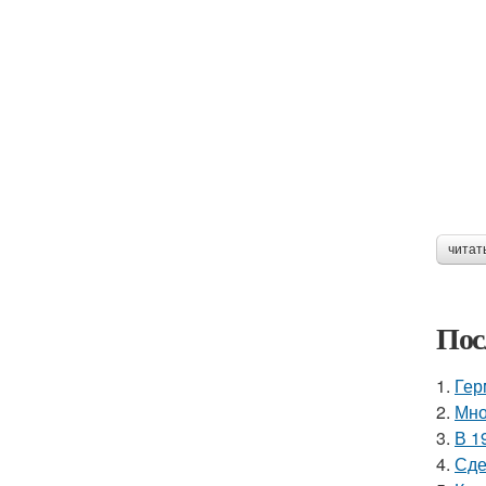
читат
Пос
1.
Гер
2.
Мно
3.
В 1
4.
Сде