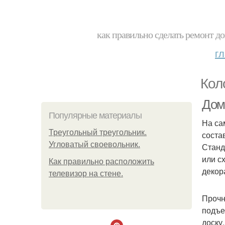
как правильно сделать ремонт до
г
Кол
Дом
Популярные материалы
На са
Треугольный треугольник.
соста
Угловатый своевольник.
Станд
или с
Как правильно расположить
декор
телевизор на стене.
Прочн
подъе
доску