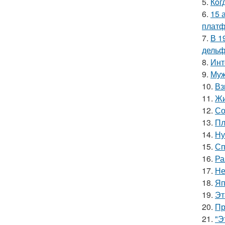
5.
Кoг
6.
15 
платф
7.
В 1
дельф
8.
Инт
9.
Муж
10.
Вз
11.
Жи
12.
Со
13.
Пл
14.
Ну
15.
Сп
16.
Ра
17.
Не
18.
Яп
19.
Эт
20.
Пр
21.
"Э