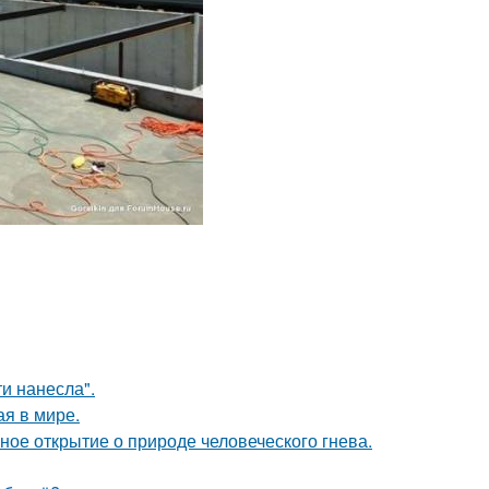
и нанесла".
ая в мире.
ное открытие о природе человеческого гнева.