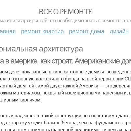
ВСЕ О РЕМОНТЕ
ма или квартиры. всё что необходимо знать о ремонте, а
лавная
ремонт квартир
ремонт дома
дизайн
ониальная архитектура
а в америке, как строят. Американские д
мом деле, показанные в кино картонные домики, возведен
вляют основную долю жилого фонда на всей территории США
артный дом той самой двухэтажной Америки — это деревян
хожим материалом, покрытый изоляционными панелями и, в
ативным кирпичом.
ость и надежность такой конструкции не сопоставима даже
зда к гаражу уходит больше бетона, чем на фундамент, ст
, но при этом стоимость фанерной недвижимости нельзя наз