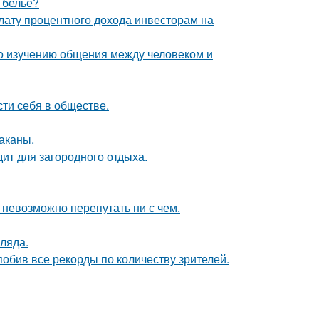
е бельё?
лату процентного дохода инвесторам на
по изучению общения между человеком и
сти себя в обществе.
раканы.
дит для загородного отдыха.
 невозможно перепутать ни с чем.
ляда.
обив все рекорды по количеству зрителей.