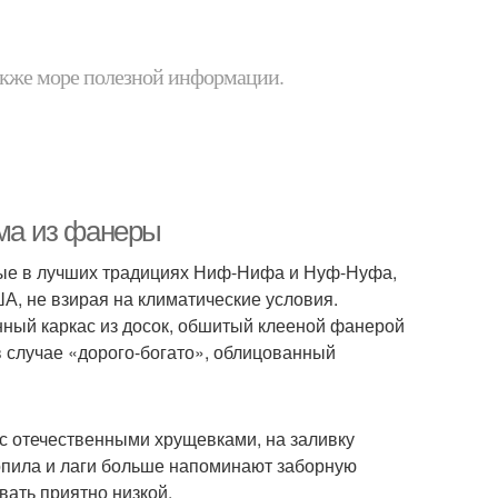
 также море полезной информации.
ома из фанеры
ные в лучших традициях Ниф-Нифа и Нуф-Нуфа,
, не взирая на климатические условия.
ный каркас из досок, обшитый клееной фанерой
 случае «дорого-богато», облицованный
 с отечественными хрущевками, на заливку
ропила и лаги больше напоминают заборную
вать приятно низкой.