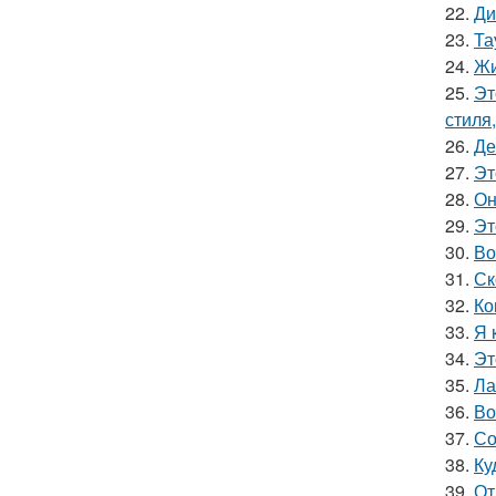
22.
Ди
23.
Та
24.
Жи
25.
Эт
стиля
26.
Де
27.
Эт
28.
Он
29.
Эт
30.
Во
31.
Ск
32.
Ко
33.
Я 
34.
Эт
35.
Ла
36.
Во
37.
Со
38.
Ку
39.
От