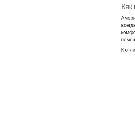
Как
Амери
всегд
комфо
помещ
К отл