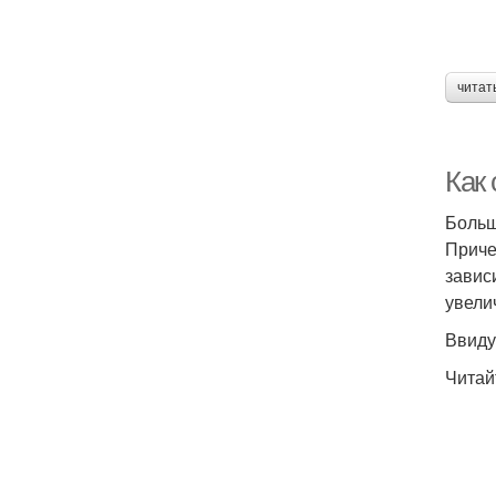
читат
Как 
Больш
Приче
завис
увели
Ввиду
Читай