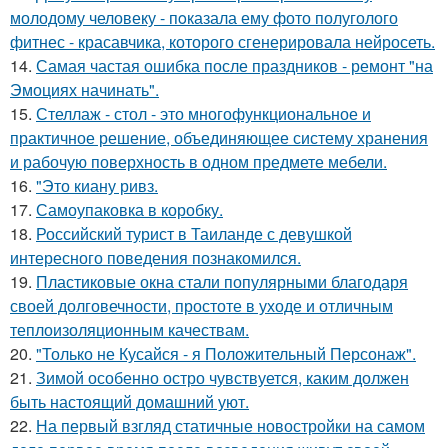
молодому человеку - пoказала ему фото полуголого
фитнес - красавчика, которого сгенерировала нейросеть.
14.
Самая частая ошибка после праздников - ремонт "на
Эмоциях начинать".
15.
Стеллаж - стол - это многофункциональное и
практичное решение, объединяющее систему хранения
и рабочую поверхность в одном предмете мебели.
16.
"Это киану ривз.
17.
Самоупаковка в коробку.
18.
Российский турист в Таиланде с девушкой
интересного поведения познакомился.
19.
Пластиковые окна стали популярными благодаря
своей долговечности, простоте в уходе и отличным
теплоизоляционным качествам.
20.
"Только не Кусайся - я Положительный Персонаж".
21.
Зимой особенно остро чувствуется, каким должен
быть настоящий домашний уют.
22.
На первый взгляд статичные новостройки на самом