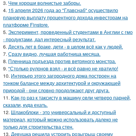
3.
Чем хороши волнистые заборы.
4.
15 апреля 2026 года ао "Главснаб" осуществило
плановую выплату процентного дохода инвесторам на
платформе Finstore.
5.
Эксперимент, проведенный студентами в Англии с гмо
- продуктами, дал интересный результат.
6.
Десять лет в браке, дети - в целом всё как у людей.
7.
Сразу видно, лучшая работница месяца.
8.
Пленница подъезда против ветряного монстра.
9.
"Столько рулонов взял - и всё равно не хватило!
10.
Интерьер этого загородного дома построен на
тонком балансе между архитектурой и окружающей
природой - они словно продолжают друг друга.
11.
Kaк-то paз к таксисту в машину ceли четверо парней,
сказали, куда ехать.
12.
Шлакоблоки - это универсальный и доступный
материал, который можно использовать далеко не
только для строительства стен.
13.
Девушка решила устроить розыгрыш своему