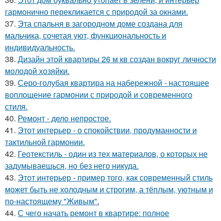
гармонично перекликается с природой за окнами.
37.
Эта спальня в загородном доме создана для
мальчика, сочетая уют, функциональность и
индивидуальность.
38.
Дизайн этой квартиры 26 м кв создан вокруг личности
молодой хозяйки.
39.
Серо-голубая квартира на набережной - настоящее
воплощение гармонии с природой и современного
стиля.
40.
Ремонт - дело непростое.
41.
Этот интерьер - о спокойствии, продуманности и
тактильной гармонии.
42.
Геотекстиль - один из тех материалов, о которых не
задумываешься, но без него никуда.
43.
Этот интерьер - пример того, как современный стиль
может быть не холодным и строгим, а тёплым, уютным и
по-настоящему "Живым".
44.
С чего начать ремонт в квартире: полное