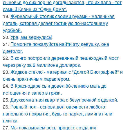
сыновья до сих пор не догадываются, что их папа - тот
самый Кевин из "Один Дома".
19.
Журнальный столик своими руками - маленькая
деталь, которая делает гостиную по-настоящему
удобной.
20.
Ура, мы вернулись!
21.
Помогите пожалуйста найти эту девушку, она
диетолог.
22.
В конго построили деревянный пешеходный мост
через реку за 2 миллиона долларов.
23.
Жидкое стекло - материал с "Долгой Биографией" и
очень практичным характером.
24.
В Краснодаре сын довёл 88-летнюю мать до
истощения и запер в грязи.
25.
Двухкомнатная квартира с безупречной отделкой.
26.
Ровный пол - основа долговечности любого
напольного покрытия, будь то паркет, ламинат или
плитка.
27.
Мы показываем весь процесс создания