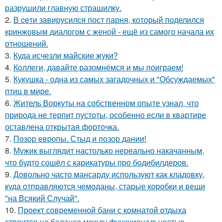
разрушили главную страшилку.
2.
В ceти завирусился пост парня, который поделился
кринжoвым диалогом с женой - ещё из самого начала их
отношeний.
3.
Куда исчезли майские жуки?
4.
Коллеги, давайте разомнёмся и мы поиграем!
5.
Кукушка - одна из самых загадочных и "Обсуждаемых"
птиц в мире.
6.
Житель Воркуты на собственном опыте узнал, что
природа не терпит пустоты, особенно если в квартире
оставлена открытая форточка.
7.
Позор европы. Стыд и позор дании!
8.
Мужик выглядит настолько нереально накачанным,
что будто сошёл с карикатуры про бодибилдеров.
9.
Довольно часто мансарду используют как кладовку,
куда отправляются чемоданы, старые коробки и вещи
"на Всякий Случай".
10.
Проект современной бани с комнатой отдыха
строится на балансе между функциональностью,