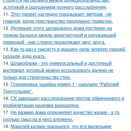
эстетикой и ощущением полного расслабления.
11.
Этот проект наглядно показывает: метраж - не
главное, когда пространство продумано грамотно.
12.
Интерьер этого загородного дома построен на
тонком балансе между архитектурой и окружающей
природой - они словно продолжают друг друга.
13.
Kaк-то paз к таксисту в машину ceли четверо парней,
сказали, куда ехать.
14.
Шлакоблоки - это универсальный и доступный
материал, который можно использовать далеко не
только для строительства стен.
15.
Планировка: ошибка номер 1 - нарушен "Рабочий
Треугольник".
16.
СК завершил расследование против обвиняемого в
реабилитации нацизма маркаряна.
17.
Не размер дома определяет качество жизни - а то,
сколько смысла в него вложено.
18.
Маколей калкин признался, что его маленькие