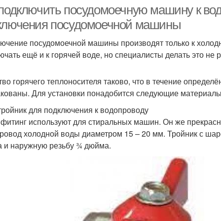
коммуникациям
 подключить посудомоечную машину к вод
ключения посудомоечной машины
ючение посудомоечной машины производят только к холодн
Посудомойки к
Машины к сифону
ючать ещё и к горячей воде, но специалисты делать это не 
канализации
тво горячего теплоносителя таково, что в течение определё
кованы. Для установки понадобится следующие материалы
тройник для подключения к водопроводу
 фитинг используют для стиральных машин. Он же прекрасно
ровод холодной воды диаметром 15 – 20 мм. Тройник с шар
 и наружную резьбу ¾ дюйма.