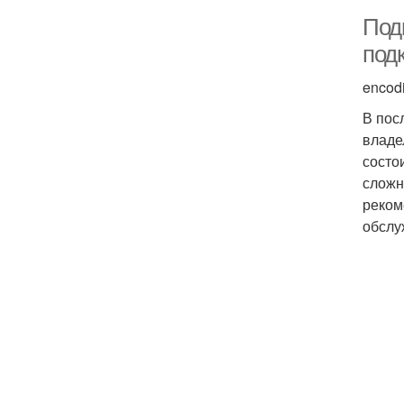
Под
под
encod
В пос
владе
состо
сложн
реком
обслу