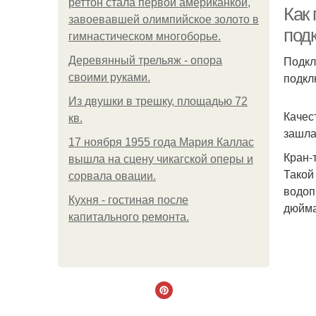
реттон стала первой американкой,
Как
завоевавшей олимпийское золото в
под
гимнастическом многоборье.
Подкл
Деревянный трельяж - опора
подкл
своими руками.
Из двушки в трешку, площадью 72
Качес
кв.
зашла
17 ноября 1955 года Мария Каллас
Кран-
вышла на сцену чикагской оперы и
Такой
сорвала овации.
водоп
Кухня - гостиная после
дюйма
капитального ремонта.