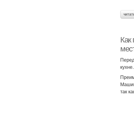
читат
Как
мес
Перед
кухне
Преим
Машин
так к