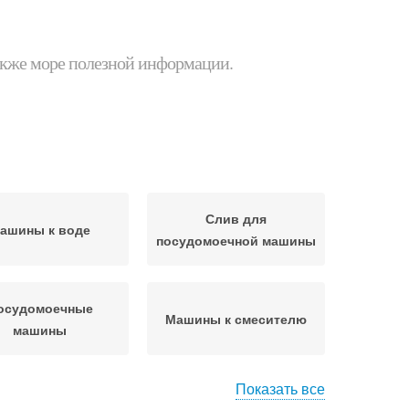
 также море полезной информации.
Слив для
ашины к воде
посудомоечной машины
осудомоечные
Машины к смесителю
машины
Показать все
на к водопроводу
Посудомоечная машина