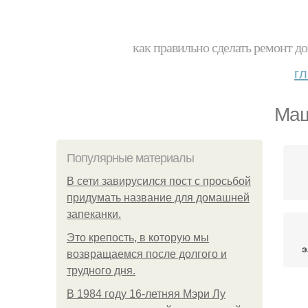
как правильно сделать ремонт до
г
Маш
Популярные материалы
В сети завирусился пост с просьбой
придумать название для домашней
запеканки.
Это крепость, в которую мы
э
возвращаемся после долгого и
трудного дня.
В 1984 году 16-летняя Мэри Лу
Ма