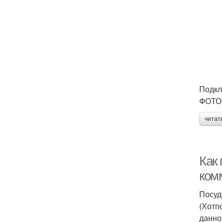
Подкл
ФОТО:
читат
Как
ком
Посуд
(Хотп
данно