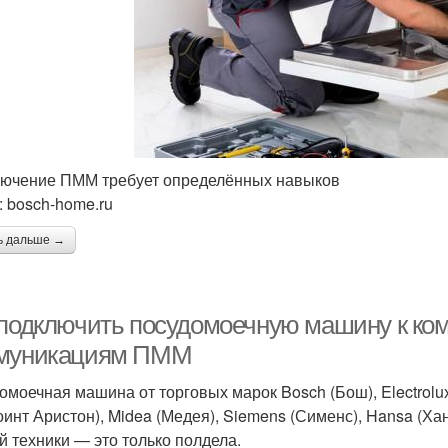
ючение ПММ требует определённых навыков
 bosch-home.ru
ь дальше →
 подключить посудомоечную машину к ко
муникациям ПММ
омоечная машина от торговых марок Bosch (Бош), Electrolux 
оинт Аристон), Midea (Медея), Siemens (Сименс), Hansa (Х
й техники — это только полдела.