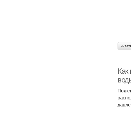
читат
Как
вод
Подкл
распо
давле