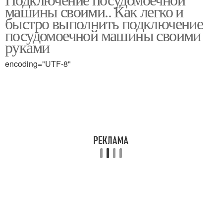
Машины к канализации
Машина к канализации
машины своими.. Как легко и
быстро выполнить подключение
посудомоечной машины своими
руками
Машины к
Машина к
канализационной
электричеству
encoding="UTF-8"
системе
Посудомоечная машина
Машины с аквастопом