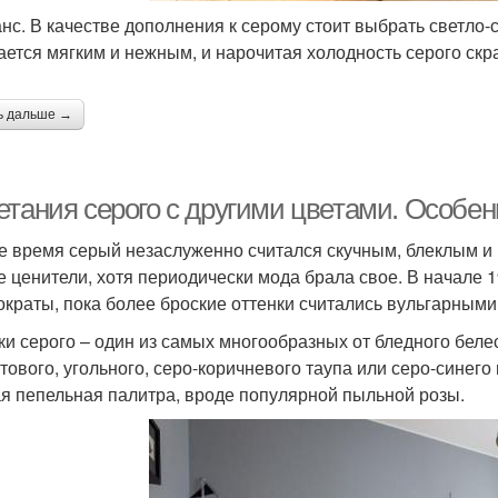
нс. В качестве дополнения к серому стоит выбрать светло-
ается мягким и нежным, и нарочитая холодность серого ск
ь дальше →
етания серого с другими цветами. Особен
е время серый незаслуженно считался скучным, блеклым и
е ценители, хотя периодически мода брала свое. В начале 
ократы, пока более броские оттенки считались вульгарным
ки серого – один из самых многообразных от бледного беле
тового, угольного, серо-коричневого таупа или серо-синег
я пепельная палитра, вроде популярной пыльной розы.