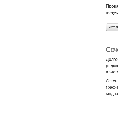
Прова
получ
читат
Соч
Долго
редки
арист
Оттен
графи
модна