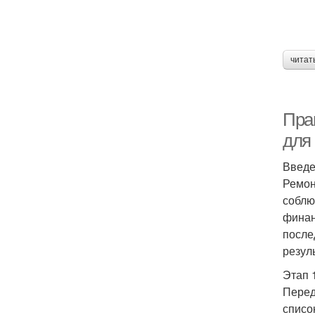
читат
Пра
для
Введ
Ремон
соблю
финан
после
резул
Этап 
Перед
списо