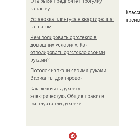
Эта рыба предпочтёт прогулку
заплыву.
Класс
преим
Установка плинтуса в квартире: шаг
за шагом
Чем полировать оргстекло в
домашних условиях. Как
отполировать оргстекло своими
руками?
Потолок из ткани своими руками.
Варианты драпировок
Как включить духовку
электрическую. Общие правила
эксплуатации духовки