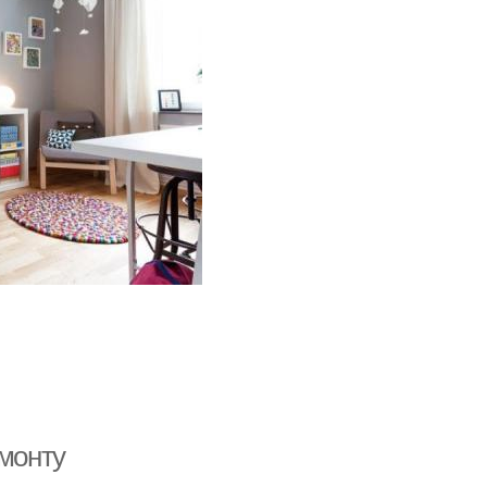
емонту