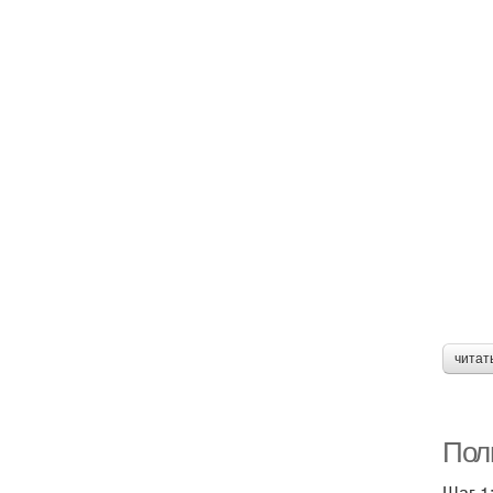
читат
Пол
Шаг 1