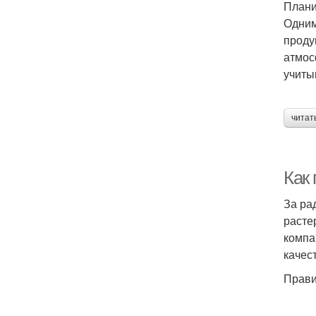
Плани
Одним
проду
атмос
учиты
читат
Как 
За ра
расте
компа
качес
Прави