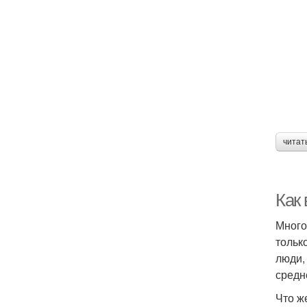
читат
Как
Много
тольк
люди,
средн
Что ж