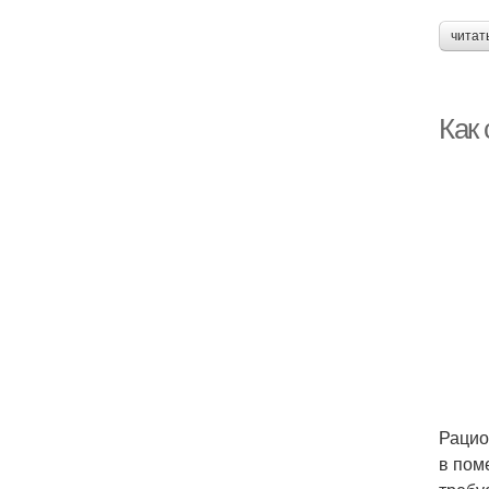
читат
Как
Рацио
в пом