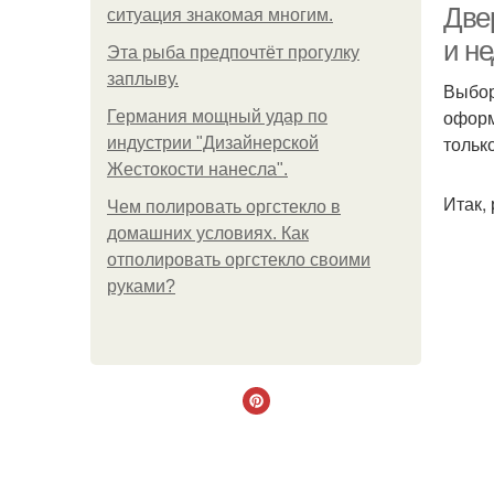
Две
ситуация знакомая многим.
и н
Эта рыба предпочтёт прогулку
заплыву.
Выбор
оформ
Германия мощный удар по
тольк
индустрии "Дизайнерской
Жестокости нанесла".
Итак,
Чем полировать оргстекло в
домашних условиях. Как
отполировать оргстекло своими
руками?