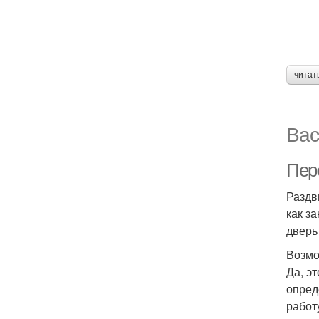
читат
Вас
Пер
Раздв
как з
дверь
Возмо
Да, э
опред
работ