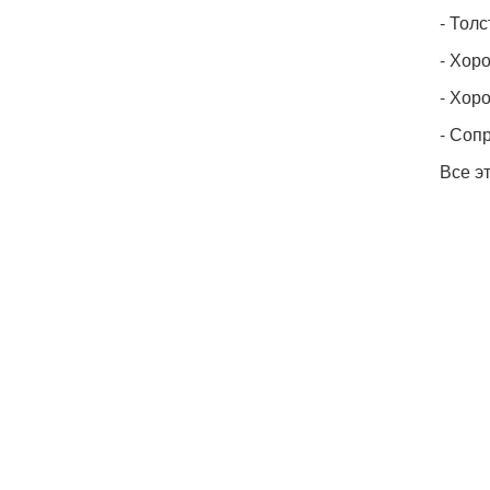
- Тол
- Хор
- Хор
- Соп
Все э