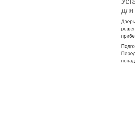
Уст
для
Дверь
решен
прибе
Подго
Перед
понад