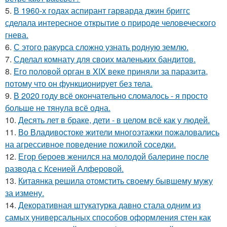
5.
В 1960-х годах аспирант гарварда джин бриггс
сделала интересное открытие о природе человеческого
гнева.
6.
С этого ракурса сложно узнать родную землю.
7.
Сделал комнату для своих маленьких бандитов.
8.
Его половой орган в XIX веке приняли за паразита,
потому что он функционирует без тела.
9.
В 2020 году всё окончательно сломалось - я просто
больше не тянула всё одна.
10.
Десять лет в браке, дети - в целом всё как у людей.
11.
Во Владивостоке жители многоэтажки пожаловались
на агрессивное поведение пожилой соседки.
12.
Егор бероев женился на молодой балерине после
развода с Ксенией Алферовой.
13.
Китаянка решила отомстить своему бывшему мужу
за измену.
14.
Декоративная штукатурка давно стала одним из
самых универсальных способов оформления стен как