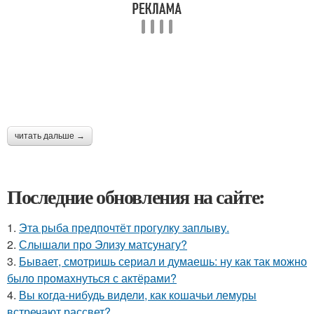
читать дальше →
Последние обновления на сайте:
1.
Эта рыба предпочтёт прогулку заплыву.
2.
Слышали про Элизу матсунагу?
3.
Бывает, смотришь сериал и думаешь: ну как так можно
было промахнуться с актёрами?
4.
Вы когда-нибудь видели, как кошачьи лемуры
встречают рассвет?