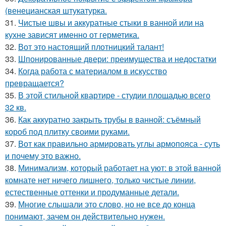
(венецианская штукатурка.
31.
Чистые швы и аккуратные стыки в ванной или на
кухне зависят именно от герметика.
32.
Вот это настоящий плотницкий талант!
33.
Шпонированные двери: преимущества и недостатки
34.
Когда работа с материалом в искусство
превращается?
35.
В этой стильной квартире - студии площадью всего
32 кв.
36.
Как аккуратно закрыть трубы в ванной: съёмный
короб под плитку своими руками.
37.
Вот как правильно армировать углы армопояса - суть
и почему это важно.
38.
Минимализм, который работает на уют: в этой ванной
комнате нет ничего лишнего, только чистые линии,
естественные оттенки и продуманные детали.
39.
Многие слышали это слово, но не все до конца
понимают, зачем он действительно нужен.