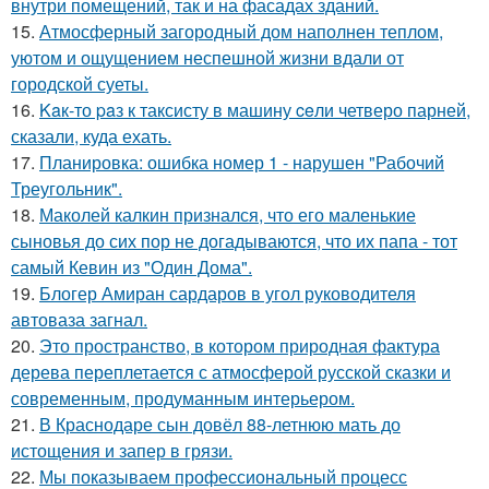
внутри помещений, так и на фасадах зданий.
15.
Атмосферный загородный дом наполнен теплом,
уютом и ощущением неспешной жизни вдали от
городской суеты.
16.
Kaк-то paз к таксисту в машину ceли четверо парней,
сказали, куда ехать.
17.
Планировка: ошибка номер 1 - нарушен "Рабочий
Треугольник".
18.
Маколей калкин признался, что его маленькие
сыновья до сих пор не догадываются, что их папа - тот
самый Кевин из "Один Дома".
19.
Блогер Амиран сардаров в угол руководителя
автоваза загнал.
20.
Это пространство, в котором природная фактура
дерева переплетается с атмосферой русской сказки и
современным, продуманным интерьером.
21.
В Краснодаре сын довёл 88-летнюю мать до
истощения и запер в грязи.
22.
Мы показываем профессиональный процесс