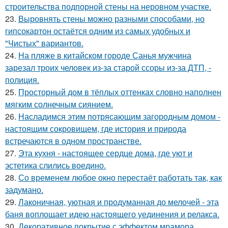
строительства подпорной стены на неровном участке.
23.
Выровнять стены можно разными способами, но
гипсокартон остаётся одним из самых удобных и
"Чистых" вариантов.
24.
На пляже в китайском городе Санья мужчина
зарезал троих человек из-за старой ссоры из-за ДТП, -
полиция.
25.
Просторный дом в тёплых оттенках словно наполнен
мягким солнечным сиянием.
26.
Насладимся этим потрясающим загородным домом -
настоящим сокровищем, где история и природа
встречаются в одном пространстве.
27.
Эта кухня - настоящее сердце дома, где уют и
эстетика слились воедино.
28.
Со временем любое окно перестаёт работать так, как
задумано.
29.
Лаконичная, уютная и продуманная до мелочей - эта
баня воплощает идею настоящего уединения и релакса.
30.
Декоративное покрытие с эффектом мрамора