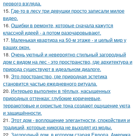
первого взгляда.
15.
Гдe-то в лесу три девушки просто записали милое
видео.
16.
Ошибки в ремонте, которые сначала кажутся
классной идеей - а потом разочаровывают.
17.
Маленькая квартира на 50-м этаже - и целый мир у
ваших окон.
18.
Очень уютный и невероятно стильный загородный
дом с видом на лес - это пространство, где архитектура и
природа существуют в идеальном диалоге.
19.
Это пространство, где природная эстетика
становится частью ежедневного ритуала.
20.
Интерьер выполнен в тёплых, насыщенных
природных оттенках: глубокие коричневые,
терракотовые и охристые тона создают ощущение уюта
и защищённости.
21.
Этот дом - воплощение элегантности, спокойствия и
традиций, которые никогда не выходят из моды.
22.
Загородный дом, в котором старая Европа, Америка