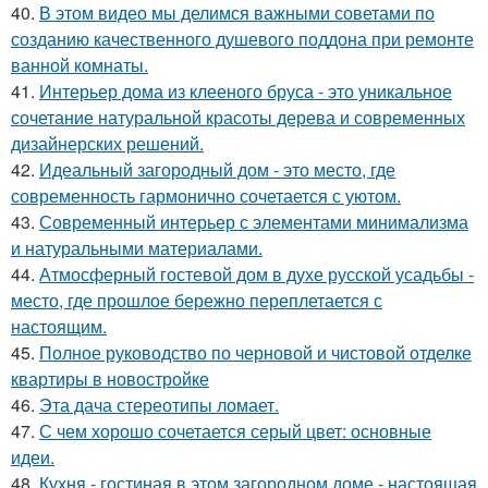
40.
В этом видео мы делимся важными советами по
созданию качественного душевого поддона при ремонте
ванной комнаты.
41.
Интерьер дома из клееного бруса - это уникальное
сочетание натуральной красоты дерева и современных
дизайнерских решений.
42.
Идеальный загородный дом - это место, где
современность гармонично сочетается с уютом.
43.
Современный интерьер с элементами минимализма
и натуральными материалами.
44.
Атмосферный гостевой дом в духе русской усадьбы -
место, где прошлое бережно переплетается с
настоящим.
45.
Полное руководство по черновой и чистовой отделке
квартиры в новостройке
46.
Эта дача стереотипы ломает.
47.
С чем хорошо сочетается серый цвет: основные
идеи.
48.
Кухня - гостиная в этом загородном доме - настоящая