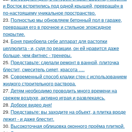
и Восток встретились под одной крышей, превращён в
по-настоящему уникальное пространство.
23.
Полностью мы обновляем бетонный пол в гараже,
превращая его в прочное и стильное эпоксидное
покрытие.
24.
Боня приобрела себе аппарат для растопки
целлюлита - и, судя по реакции, он ей нравится даже
больше, чем фитнес - тренеры.
25.
Представьте: сделали ремонт в ванной, плиточка
блестит, смеситель сияет, красота ….
26.
Современный способ кладки стен с использованием
жидкого строительного раствора.
27.
Детям необходимо проводить много времени на
свежем воздухе, активно играя и развлекаясь.
28.
Доброе видео дня!
29.
Представьте: вы заходите на объект, а плитка вроде
лежит - и даже блестит.
30.
Высокоточная облицовка оконного проёма плиткой.