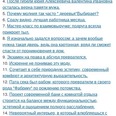
4.
После гибели юрия Алексеевича валентина Ивановна
осталась верна памяти мужа.
5.
Почему молния так часто " деревья"Выбирает?
6.
Сразу видно, лучшая работница месяца.
7.
Мастер-класс по взаимовыручке: подруга всегда
прикроет тыл.
8.
Я изначально задался вопросом: а зачем вообще
нужна такая дверь, ведь она картонная, вряд ли сможет
спасти от проникновения в дом.
9.
Экзамен на права в абсурд превратился.
10.
Искренне не понимаю эту моду.
11.
Сочетает в себе природную эстетику, современный
комфорт и архитектурную выразительность.
12.
Пата сека был рабом, которого превратили в своего
рода "Фабрику" по рождению потомства.
13.
Проект современной бани с комнатой отдыха
строится на балансе между функциональностью,
эстетикой и ощущением полного расслабления.
14.
Невероятный интерьер, в который влюбляешься с