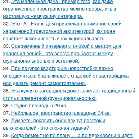
31.
Эта маленькая дача - пример того, как даже
ограниченное пространство можно превратить в
настоящую жемчужину интерьера.
32.
Этот A - Frame дом привлекает внимание своей
характерной треугольной архитектурой, которая
сочетает лаконичность и функциональность.
33.
Современный интерьер столовой с местом для
хранения вещей - это всегда про баланс между
функциональностью и эстетикой.
34.
При покупке квартиры в новостройке важно
определиться: брать жильё с отделкой от застройщика
или делать ремонт самостоятельно.
35.
Эта кухня в загородном доме сочетает традиционный
стиль с элегантной функциональностью.
36.
Студия площадью 29 кв.
37.
Небольшое пространство площадью 34 кв.
38.
Думаете, поклеить обои вокруг розеток и
выключателей - это сложная задача?
39.
Когда ремонт не по плану … а по вдохновению идёт.