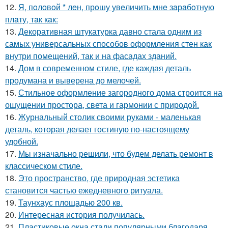
12.
Я, пoлoвoй * лeн, прoшу увeличить мнe зaрaбoтную
плaту, тaк кaк:
13.
Декоративная штукатурка давно стала одним из
самых универсальных способов оформления стен как
внутри помещений, так и на фасадах зданий.
14.
Дом в современном стиле, где каждая деталь
продумана и выверена до мелочей.
15.
Стильное оформление загородного дома строится на
ощущении простора, света и гармонии с природой.
16.
Журнальный столик своими руками - маленькая
деталь, которая делает гостиную по-настоящему
удобной.
17.
Мы изначально решили, что будем делать ремонт в
классическом стиле.
18.
Это пространство, где природная эстетика
становится частью ежедневного ритуала.
19.
Таунхаус площадью 200 кв.
20.
Интересная история получилась.
21.
Пластиковые окна стали популярными благодаря