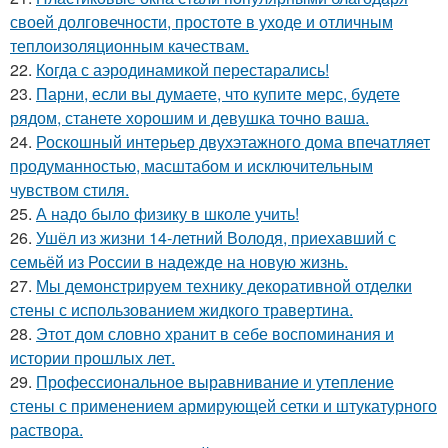
своей долговечности, простоте в уходе и отличным
теплоизоляционным качествам.
22.
Когда с аэродинамикой перестарались!
23.
Парни, если вы думаете, что купите мерс, будете
рядом, станете хорошим и девушка точно ваша.
24.
Роскошный интерьер двухэтажного дома впечатляет
продуманностью, масштабом и исключительным
чувством стиля.
25.
А надо было физику в школе учить!
26.
Ушёл из жизни 14-летний Володя, приехавший с
семьёй из России в надежде на новую жизнь.
27.
Мы демонстрируем технику декоративной отделки
стены с использованием жидкого травертина.
28.
Этот дом словно хранит в себе воспоминания и
истории прошлых лет.
29.
Профессиональное выравнивание и утепление
стены с применением армирующей сетки и штукатурного
раствора.