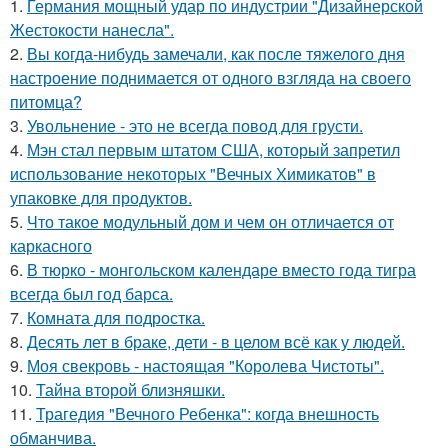
1.
Германия мощный удар по индустрии "Дизайнерской
Жестокости нанесла".
2.
Вы когда-нибудь замечали, как после тяжелого дня
настроение поднимается от одного взгляда на своего
питомца?
3.
Увольнение - это не всегда повод для грусти.
4.
Мэн стал первым штатом США, который запретил
использование некоторых "Вечных Химикатов" в
упаковке для продуктов.
5.
Что такое модульный дом и чем он отличается от
каркасного
6.
В тюрко - монгольском календаре вместо года тигра
всегда был год барса.
7.
Комната для подростка.
8.
Десять лет в браке, дети - в целом всё как у людей.
9.
Моя свекровь - настоящая "Королева Чистоты".
10.
Тайна второй близняшки.
11.
Трагедия "Вечного Ребенка": когда внешность
обманчива.