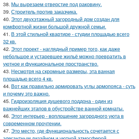
38.
Мы вырезаем отверстие под раковину.
39.
Строитель против заказчика.
40.
Этот двухэтажный загородный дом создан для
комфортной жизни большой дружной семьи.
41.
В этой стильной квартире - студии площадью всего
32 кв.
42.
Этот проект - наглядный пример того, как даже
небольшое и устаревшее жильё можно превратить в
уютное и функциональное пространство.
43.
Несмотря на скромные размеры, эта ванная
площадью всего 4 кв.
44.
Вот как правильно армировать углы армопояса - суть
и почему это важно.
45.
Гидроизоляция душевого поддона - один из
важнейших этапов в обустройстве ванной комнаты.
46.
Этот интерьер - воплощение загородного уюта в
современном прочтении.
47.
Это место, где функциональность сочетается с
элегантным дизайном и уютной атмосферой.