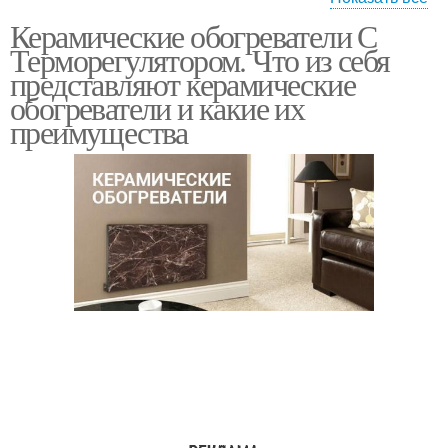
Керамические обогреватели С
Отопления с
Панельный
Терморегулятором. Что из себя
терморегулятором
обогреватель
представляют керамические
обогреватели и какие их
преимущества
Настенные
обогреватели