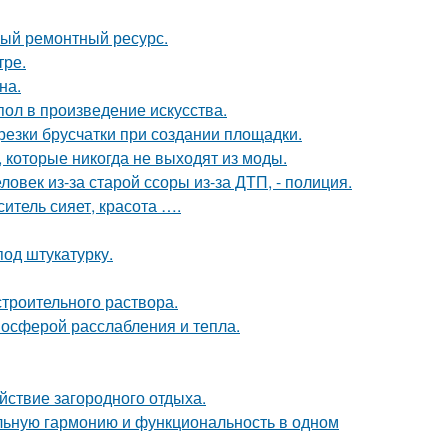
ный ремонтный ресурс.
тре.
на.
ол в произведение искусства.
езки брусчатки при создании площадки.
, которые никогда не выходят из моды.
овек из-за старой ссоры из-за ДТП, - полиция.
ситель сияет, красота ….
од штукатурку.
троительного раствора.
мосферой расслабления и тепла.
йствие загородного отдыха.
альную гармонию и функциональность в одном