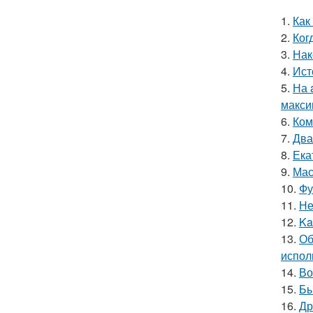
1.
Как
2.
Ког
3.
Нак
4.
Ист
5.
На 
макси
6.
Ком
7.
Два
8.
Ека
9.
Мас
10.
Фу
11.
Не
12.
Ka
13.
Об
испол
14.
Во
15.
Бы
16.
Др