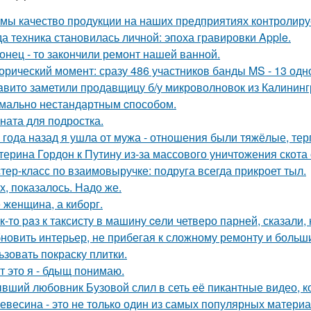
 мы качество продукции на наших предприятиях контролиру
да техника становилась личной: эпоха гравировки Apple.
онец - то закончили ремонт нашей ванной.
орический момент: сразу 486 участников банды MS - 13 од
aвито заметили продавщицу б/у микроволновок из Калининг
мально нестандартным cпособом.
ната для подростка.
 года назад я ушла от мужа - отношения были тяжёлые, тер
терина Гордон к Путину из-за массового уничтожения скота
тер-класс по взаимовыручке: подруга всегда прикроет тыл.
х, показалось. Надо же.
 женщина, а киборг.
к-то paз к таксисту в машину ceли четверо парней, сказали, 
новить интерьер, не прибегая к сложному ремонту и больш
ьзовать покраску плитки.
т это я - бдыщ понимаю.
вший любовник Бузовой слил в сеть её пикантные видео, к
евесина - это не только один из самых популярных материал