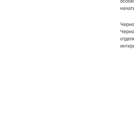
особе
начат
Черно
Черно
отдел
интер