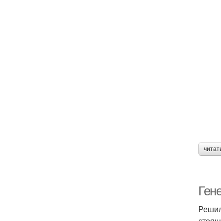
читат
Ген
Решил
стоящ