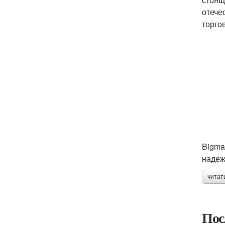
отече
торго
Bigma
надеж
читат
Пос