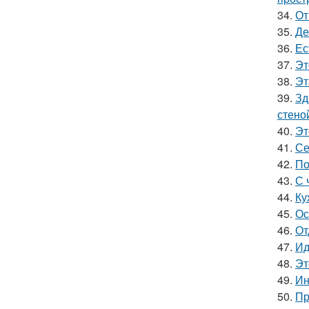
34.
От
35.
Де
36.
Ес
37.
Эт
38.
Эт
39.
Зд
стено
40.
Эт
41.
Се
42.
По
43.
С 
44.
Ку
45.
Ос
46.
От
47.
Ид
48.
Эт
49.
Ин
50.
Пр