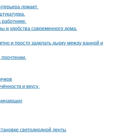
нтерьера ломает.
тукатурка.
 работнике.
ны и удобства современного дома.
етно и просто заделать дырку между ванной и
 прочтении.
вичков
чённости и вкусу.
ачинающих
становке светодиодной ленты