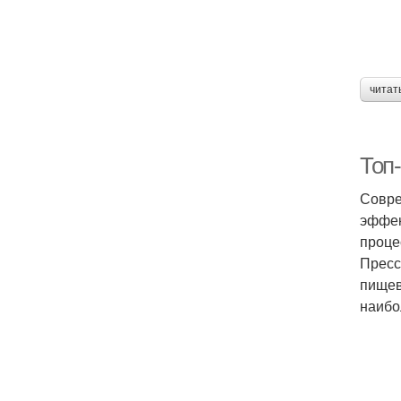
читат
Топ
Совре
эффек
проце
Пресс
пищев
наибо