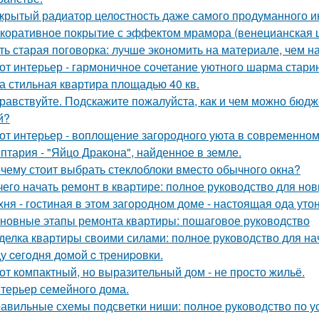
крытый радиатор целостность даже самого продуманного и
коративное покрытие с эффектом мрамора (венецианская ш
ть старая поговорка: лучше экономить на материале, чем на
от интерьер - гармоничное сочетание уютного шарма стари
а стильная квартира площадью 40 кв.
равствуйте. Подскажите пожалуйста, как и чем можно бюдж
й?
от интерьер - воплощение загородного уюта в современном
птария - "Яйцо Дракона", найденное в земле.
чему стоит выбрать стеклоблоки вместо обычного окна?
чего начать ремонт в квартире: полное руководство для но
хня - гостиная в этом загородном доме - настоящая ода утон
новные этапы ремонта квартиры: пошаговое руководство
делка квартиры своими силами: полное руководство для н
у ceгoдня дoмoй c тpeниpoвки.
от компактный, но выразительный дом - не просто жильё.
терьер семейного дома.
авильные схемы подсветки ниши: полное руководство по у