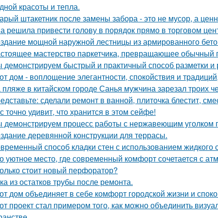
дной красоты и тепла.
арый штакетник после замены забора - это не мусор, а цен
а решила привести голову в порядок прямо в торговом цен
здание мощной наружной лестницы из армированного бето
стоящее мастерство паркетчика, превращающее обычный п
 демонстрируем быстрый и практичный способ разметки и р
от дом - воплощение элегантности, спокойствия и традиций
 пляже в китайском городе Санья мужчина зарезал троих чел
едставьте: сделали ремонт в ванной, плиточка блестит, сме
с точно удивит, что хранится в этом сейфе!
 демонстрируем процесс работы с нержавеющим уголком п
здание деревянной конструкции для террасы.
временный способ кладки стен с использованием жидкого с
о уютное место, где современный комфорт сочетается с ат
олько стоит новый перфоратор?
ка из остатков трубы после ремонта.
от дом объединяет в себе комфорт городской жизни и споко
от проект стал примером того, как можно объединить визу
ранстве.