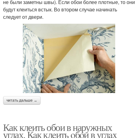
не были заметны швы). Если обои более плотные, то они
будут клеиться встык. Во втором случае начинать
следует от двери.
читать дальше →
Как клеить обои в наружных
углах. Кaк клeить oбoи в yглax