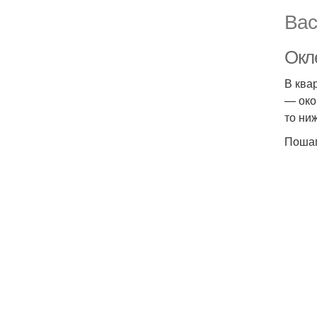
Вас
Окл
В ква
— око
то ни
Пошаг