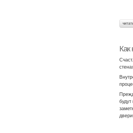
читат
Как 
Счаст
стена
Внутр
проце
Прежд
будут
замет
двери