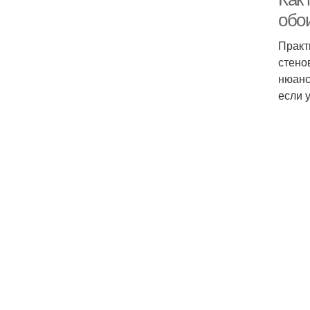
обои
Практ
стено
нюанс
если 