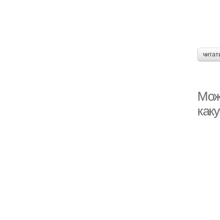
читат
Можн
как