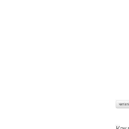
читат
Как 