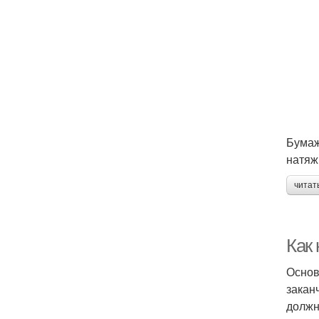
Бумаж
натяж
читат
Как
Основ
закан
должн