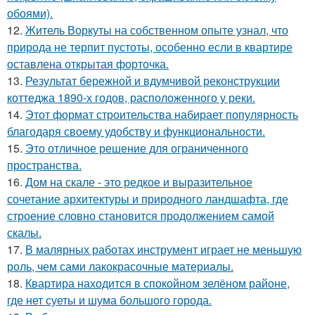
обоями).
12.
Житель Воркуты на собственном опыте узнал, что
природа не терпит пустоты, особенно если в квартире
оставлена открытая форточка.
13.
Результат бережной и вдумчивой реконструкции
коттеджа 1890-х годов, расположенного у реки.
14.
Этот формат строительства набирает популярность
благодаря своему удобству и функциональности.
15.
Это отличное решение для ограниченного
пространства.
16.
Дом на скале - это редкое и выразительное
сочетание архитектуры и природного ландшафта, где
строение словно становится продолжением самой
скалы.
17.
В малярных работах инструмент играет не меньшую
роль, чем сами лакокрасочные материалы.
18.
Квартира находится в спокойном зелёном районе,
где нет суеты и шума большого города.