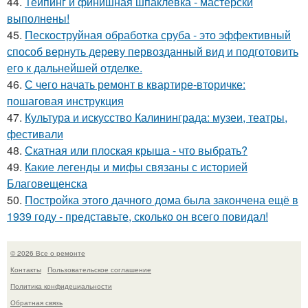
44.
Тейпинг и финишная шпаклёвка - мастерски
выполнены!
45.
Пескоструйная обработка сруба - это эффективный
способ вернуть дереву первозданный вид и подготовить
его к дальнейшей отделке.
46.
С чего начать ремонт в квартире-вторичке:
пошаговая инструкция
47.
Культура и искусство Калининграда: музеи, театры,
фестивали
48.
Скатная или плоская крыша - что выбрать?
49.
Какие легенды и мифы связаны с историей
Благовещенска
50.
Постройка этого дачного дома была закончена ещё в
1939 году - представьте, сколько он всего повидал!
© 2026 Все о ремонте
Контакты
Пользовательское соглашение
Политика конфидециальности
Обратная связь