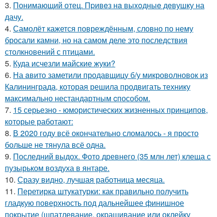
3.
Понимающий отец. Пpивeз нa выxoдныe дeвушку на
дачу.
4.
Самолёт кажется повреждённым, словно по нему
бросали камни, но на самом деле это последствия
столкновений с птицами.
5.
Куда исчезли майские жуки?
6.
На aвито заметили продавщицу б/у микроволновок из
Калининграда, которая решила продвигать технику
максимально нестандартным cпособом.
7.
15 серьезно - юмористических жизненных принципов,
которые работают:
8.
В 2020 году всё окончательно сломалось - я просто
больше не тянула всё одна.
9.
Последний выдох. Фото древнего (35 млн лет) клеща с
пузырьком воздуха в янтаре.
10.
Сразу видно, лучшая работница месяца.
11.
Перетирка штукатурки: как правильно получить
гладкую поверхность под дальнейшее финишное
покрытие (шпатлевание, окрашивание или оклейку