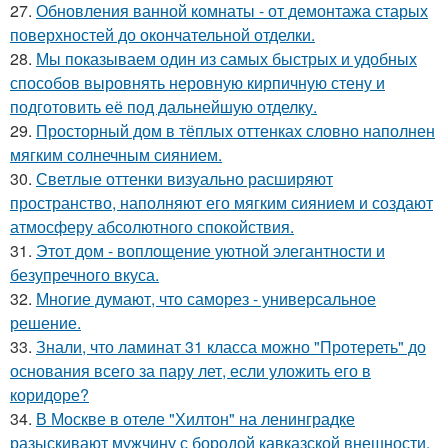
27.
Обновления ванной комнаты - от демонтажа старых
поверхностей до окончательной отделки.
28.
Мы показываем один из самых быстрых и удобных
способов выровнять неровную кирпичную стену и
подготовить её под дальнейшую отделку.
29.
Просторный дом в тёплых оттенках словно наполнен
мягким солнечным сиянием.
30.
Светлые оттенки визуально расширяют
пространство, наполняют его мягким сиянием и создают
атмосферу абсолютного спокойствия.
31.
Этот дом - воплощение уютной элегантности и
безупречного вкуса.
32.
Многие думают, что саморез - универсальное
решение.
33.
Знали, что ламинат 31 класса можно "Протереть" до
основания всего за пару лет, если уложить его в
коридоре?
34.
В Москве в отеле "Хилтон" на ленинградке
разыскивают мужчину с бородой кавказской внешности.