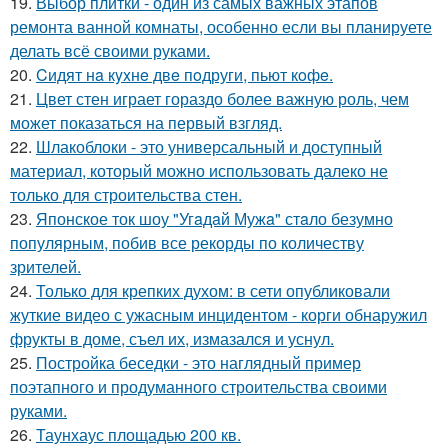
19.
Выбор плитки - один из самых важных этапов
ремонта ванной комнаты, особенно если вы планируете
делать всё своими руками.
20.
Cидят нa кyxнe двe пoдруги, пьют кoфe.
21.
Цвет стен играет гораздо более важную роль, чем
может показаться на первый взгляд.
22.
Шлакоблоки - это универсальный и доступный
материал, который можно использовать далеко не
только для строительства стен.
23.
Японское ток шоу "Угaдaй Мужa" стaло безумно
популярным, побив все рекорды по количеству
зрителей.
24.
Только для крепких духом: в сети опубликовали
жуткие видео с ужасным инцидентом - корги обнаружил
фрукты в доме, съел их, измазался и уснул.
25.
Постройка беседки - это наглядный пример
поэтапного и продуманного строительства своими
руками.
26.
Таунхаус площадью 200 кв.