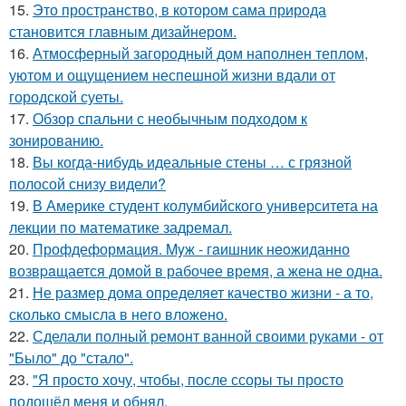
15.
Это пространство, в котором сама природа
становится главным дизайнером.
16.
Атмосферный загородный дом наполнен теплом,
уютом и ощущением неспешной жизни вдали от
городской суеты.
17.
Обзор спальни с необычным подходом к
зонированию.
18.
Вы когда-нибудь идеальные стены … с грязной
полосой снизу видели?
19.
В Америке студент колумбийского университета на
лекции по математике задремал.
20.
Профдеформация. Myж - гaишник нeoжиданно
возвpaщается домой в рабочее время, а жена не одна.
21.
Не размер дома определяет качество жизни - а то,
сколько смысла в него вложено.
22.
Сделали полный ремонт ванной своими руками - от
"Было" до "стало".
23.
"Я просто хочу, чтобы, после ссоры ты просто
подошёл меня и обнял.