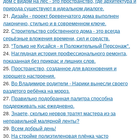
дом с видом на лес - это пространство, где архитектура и
природа существуют в идеальном диалоге.
21.
Дизайн - проект бревенчатого дома выполнен
лаконично, стильно и в современном ключе.
22.
Строительство собственного дома - это всегда
серьёзные вложения времени, сил и средств.
23.
"Только не Кусайся - я Положительный Персонаж".
24.
Наглядная история профессионального ремонта,
показанная без прикрас и лишних слов.
25.
Пространство, созданное для вдохновения и
хорошего настроения.
26.
Во Владимире родители - Нарики вынесли своего
раздетого ребёнка на мороз.
27.
Правильно подобранная палитра способна
поддерживать нас ежедневно.
28.
Знаете, сколько нервов тратят мастера из-за
неправильной малярной ленты?
29.
Всем добрый день!
30.
На стройке полиэтиленовая плёнка часто