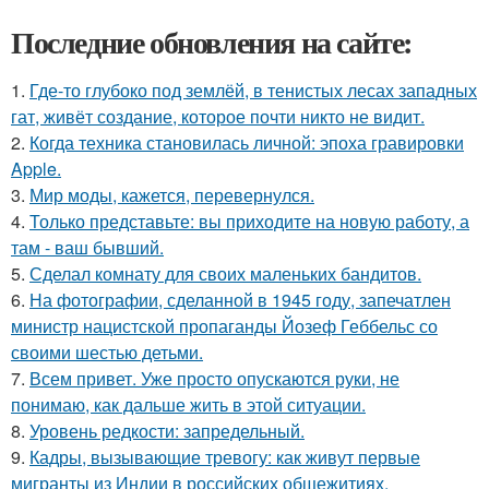
Последние обновления на сайте:
1.
Где-то глубоко под землёй, в тенистых лесах западных
гат, живёт создание, которое почти никто не видит.
2.
Когда техника становилась личной: эпоха гравировки
Apple.
3.
Мир моды, кажется, перевернулся.
4.
Только представьте: вы приходите на новую работу, а
там - ваш бывший.
5.
Сделал комнату для своих маленьких бандитов.
6.
На фотографии, сделанной в 1945 году, запечатлен
министр нацистской пропаганды Йозеф Геббельс со
своими шестью детьми.
7.
Всем привет. Уже просто опускаются руки, не
понимаю, как дальше жить в этой ситуации.
8.
Уровень редкости: запредельный.
9.
Кадры, вызывающие тревогу: как живут первые
мигранты из Индии в российских общежитиях.