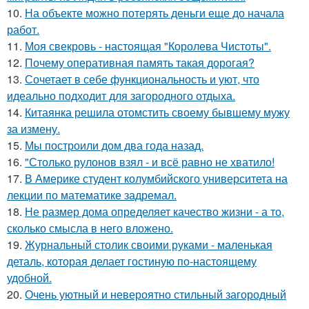
10.
На объекте можно потерять деньги еще до начала
работ.
11.
Моя свекровь - настоящая "Королева Чистоты".
12.
Почему оперативная память такая дорогая?
13.
Сочетает в себе функциональность и уют, что
идеально подходит для загородного отдыха.
14.
Китаянка решила отомстить своему бывшему мужу
за измену.
15.
Мы построили дом два года назад.
16.
"Столько рулонов взял - и всё равно не хватило!
17.
В Америке студент колумбийского университета на
лекции по математике задремал.
18.
Не размер дома определяет качество жизни - а то,
сколько смысла в него вложено.
19.
Журнальный столик своими руками - маленькая
деталь, которая делает гостиную по-настоящему
удобной.
20.
Очень уютный и невероятно стильный загородный