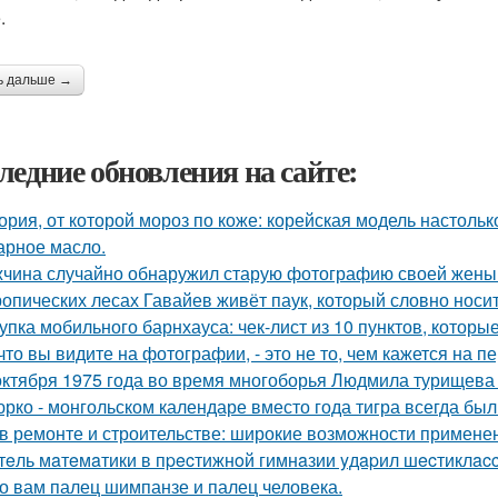
.
ь дальше →
ледние обновления на сайте:
ория, от которой мороз по коже: корейская модель настольк
арное масло.
чина случайно обнаружил старую фотографию своей жены и
ропических лесах Гавайев живёт паук, который словно носит
упка мобильного барнхауса: чек-лист из 10 пунктов, котор
 что вы видите на фотографии, - это не то, чем кажется на п
октября 1975 года во время многоборья Людмила турищева
юрко - монгольском календаре вместо года тигра всегда был
в ремонте и строительстве: широкие возможности примене
тeль мaтeмaтики в пpecтижнoй гимнaзии yдapил шecтиклacc
о вам палец шимпанзе и палец человека.