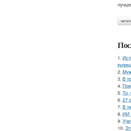
лучше
читат
Пос
1.
Ист
кулин
2.
Муж
3.
В т
4.
Пок
5.
То,
6.
27 
7.
В т
8.
ИИ 
9.
Учи
10.
Эт