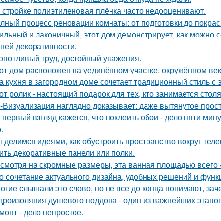
 стройке полиэтиленовая плёнка часто недооценивают.
лный процесс реновации комнаты: от подготовки до покраск
ильный и лаконичный, этот дом демонстрирует, как можно 
ней декоративности.
опотливый труд, достойный уважения.
от дом расположен на уединённом участке, окружённом в
а кухня в загородном доме сочетает традиционный стиль с
от ролик - настоящий подарок для тех, кто занимается сто
-Визуализация наглядно доказывает: даже вытянутое прос
 первый взгляд кажется, что поклеить обои - дело пяти мину
.
 делимся идеями, как обустроить пространство вокруг теле
ить декоративные панели или полки.
смотря на скромные размеры, эта ванная площадью всего 4
о сочетание актуального дизайна, удобных решений и функ
огие слышали это слово, но не все до конца понимают, зач
дроизоляция душевого поддона - один из важнейших этапов
монт - дело непростое.