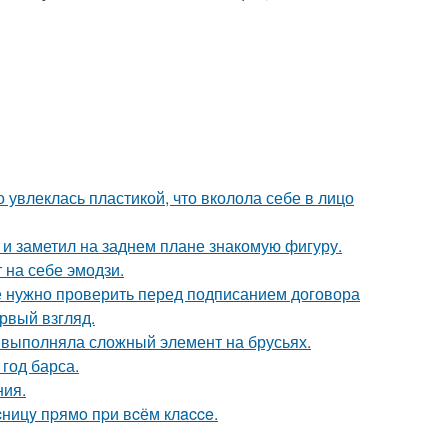
о увлеклась пластикой, что вколола себе в лицо
 заметил на заднем плане знакомую фигуру.
 на себе эмодзи.
ые нужно проверить перед подписанием договора
ервый взгляд.
 выполняла сложный элемент на брусьях.
 год барса.
ния.
ницy пpямo пpи вcём клacce.