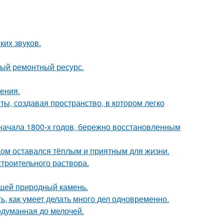
ких звуков.
ный ремонтный ресурс.
ения.
ы, создавая пространство, в котором легко
ачала 1800-х годов, бережно восстановленным
дом оставался тёплым и приятным для жизни.
троительного раствора.
щей природный камень.
ь, как умеет делать много дел одновременно.
одуманная до мелочей.