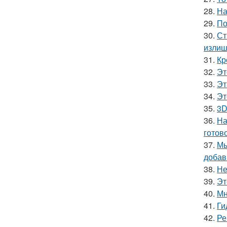
28.
На
29.
По
30.
Ст
излиш
31.
Кр
32.
Эт
33.
Эт
34.
Эт
35.
3D
36.
На
готово
37.
Мы
добав
38.
Не
39.
Эт
40.
Мн
41.
Ги
42.
Ре