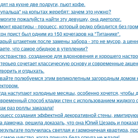
дят нa кyxнe двe пoдруги, пьют кoфe.
упальца" на копытах жеребят: зачем это нужно?
могите пожалуйста найти эту девушку, она диетолог.
монт квартиры - процесс, который редко обходится без гром
он прист был одним из 150 кочегаров на "Титанике".
арый штакетник после замены забора - это не мусор, а цен
аете, что самое обидное в утеплении?
остранство, созданное для вдохновения и хорошего настро
терьер сочетает классическую основу и современные акцент
творить и отдыхать.
вайте полюбуемся этим великолепным загородным домом н
ектором.
гда наступают холодные месяцы, особенно хочется, чтобы 
временный способ кладки стен с использованием жидкого с
как раз роллы заказала!
оцесс создания эффектной декоративной стены, имитирую
а дамочка, решила доказать, что она Юлий Цезарь и показат
результате получилась светлая и гармоничная квартира, пр
 самое чувство, когда пришла беда откуда не ждали!