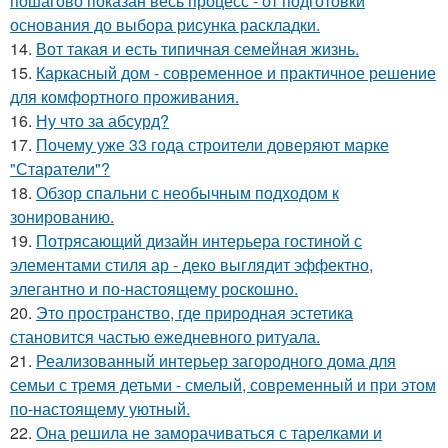
пошагово показан весь процесс - от подготовки
основания до выбора рисунка раскладки.
14.
Вот такая и есть типичная семейная жизнь.
15.
Каркасный дом - современное и практичное решение
для комфортного проживания.
16.
Ну что за абсурд?
17.
Почему уже 33 года строители доверяют марке
"Старатели"?
18.
Обзор спальни с необычным подходом к
зонированию.
19.
Потрясающий дизайн интерьера гостиной с
элементами стиля ар - деко выглядит эффектно,
элегантно и по-настоящему роскошно.
20.
Это пространство, где природная эстетика
становится частью ежедневного ритуала.
21.
Реализованный интерьер загородного дома для
семьи с тремя детьми - смелый, современный и при этом
по-настоящему уютный.
22.
Она решила не заморачиваться с тарелками и