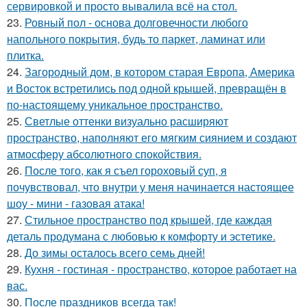
сервировкой и просто вывалила всё на стол.
23.
Ровный пол - основа долговечности любого
напольного покрытия, будь то паркет, ламинат или
плитка.
24.
Загородный дом, в котором старая Европа, Америка
и Восток встретились под одной крышей, превращён в
по-настоящему уникальное пространство.
25.
Светлые оттенки визуально расширяют
пространство, наполняют его мягким сиянием и создают
атмосферу абсолютного спокойствия.
26.
После того, как я съел гороховый суп, я
почувствовал, что внутри у меня начинается настоящее
шоу - мини - газовая атака!
27.
Стильное пространство под крышей, где каждая
деталь продумана с любовью к комфорту и эстетике.
28.
До зимы осталось всего семь дней!
29.
Кухня - гостиная - пространство, которое работает на
вас.
30.
После праздников всегда так!