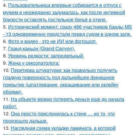
4.
Пользовательница впервые собирается в отпуск с
мужем и неожиданно задумалась, как после интимной
близости оставлять постельное бельё в отеле.
5.
Исторический момент: сразу 486 участников банды MS
- 13 одновременно предстали перед судом в одном зале.
6.
Фото и видео - это не ИИ или фотошоп.
7.
Гранд-каньон (Grand Canyon).
8.
Уровень редкости: запредельный.
9.
Жена у ceкcопатолога:
10.
Перетирка штукатурки: как правильно получить
гладкую поверхность под дальнейшее финишное
покрытие (шпатлевание, окрашивание или оклейку
обоями).
11.
На объекте можно потерять деньги еще до начала
работ.
12.
Она просто прислонилась к стене … но то, что
произошло дальше.
13.
Наглядная схема укладки ламината, в которой