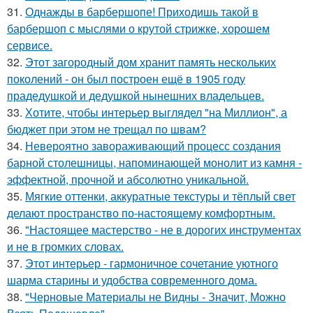
31.
Однажды в барбершопе! Приходишь такой в
барбершоп с мыслями о крутой стрижке, хорошем
сервисе.
32.
Этот загородный дом хранит память нескольких
поколений - он был построен ещё в 1905 году
прадедушкой и дедушкой нынешних владельцев.
33.
Хотите, чтобы интерьер выглядел "на Миллион", а
бюджет при этом не трещал по швам?
34.
Невероятно завораживающий процесс создания
барной столешницы, напоминающей монолит из камня -
эффектной, прочной и абсолютно уникальной.
35.
Мягкие оттенки, аккуратные текстуры и тёплый свет
делают пространство по-настоящему комфортным.
36.
"Настоящее мастерство - не в дорогих инструментах
и не в громких словах.
37.
Этот интерьер - гармоничное сочетание уютного
шарма старины и удобства современного дома.
38.
"Черновые Материалы не Видны - Значит, Можно