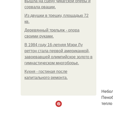
вышла на сцену чикагской оперы и
сорвала овации.
Из двушки в трешку, площадью 72
кв.
Деревянный трельяж - опора
своими руками.
В 1984 году 16-летняя Мэри Лу
реттон стала первой американкой,
завоевавшей олимпийское золото в
гимнастическом многоборье.
Кухня - гостиная после
капитального ремонта.
Небол
Пеноб
тепло