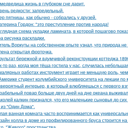
 медведица жизнь в глубоком сне дарит.
вень редкости: запредельный.
ер пятницы, как обычно - собрались у друзей.
атерина Гордон: "это преступление против народа!
глядная схема укладки ламината, в которой пошагово показ
а рисунка раскладки.
тель Воркуты на собственном опыте узнал, что природа не 
лена открытая форточка.
зультат бережной и вдумчивой реконструкции коттеджа 1890
к-то раз, когда моя тёща гостила у нас, случилась небольша
малярных работах инструмент играет не меньшую роль, че
Америке студент колумбийского университета на лекции по
вероятный интерьер, в который влюбляешься с первого взг
рабельный повар больше двух дней на дне океана выживал
колей калкин признался, что его маленькие сыновья до сих 
 из "Один Дома".
лая ванная комната часто воспринимается как универсальн
зайн холла в доме из профилированного бруса строится на
го, "Живого" пространства.