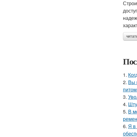
Строи
досту
надеж
харак
читат
Пос
1.
Ког
2.
Вы 
питом
3.
Уво
4.
Шту
5.
В м
ремен
6.
Я в
обесп