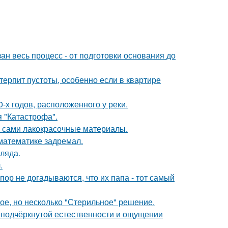
ан весь процесс - от подготовки основания до
терпит пустоты, особенно если в квартире
-х годов, расположенного у реки.
я "Катастрофа".
м сами лакокрасочные материалы.
 математике задремал.
ляда.
.
пор не догадываются, что их папа - тот самый
ое, но несколько "Стерильное" решение.
 подчёркнутой естественности и ощущении