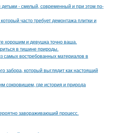
 детьми - смелый, современный и при этом по-
 который часто требует демонтажа плитки и
ете хорошим и девушка точно ваша.
ориться в тишине природы.
из самых востребованных материалов в
о забора, который выглядит как настоящий
м сокровищем, где история и природа
евероятно завораживающий процесс.