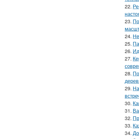
22.
Ре
насто
23.
По
масшт
24.
Не
25.
Па
26.
Ид
27.
Ке
совре
28.
По
дерев
29.
На
встре
30.
Ка
31.
Ва
32.
Пр
33.
Ка
34.
До