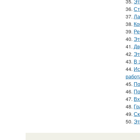
35.
Эт
36.
Ст
37.
Ла
38.
Ко
39.
Ре
40.
Эт
41.
Дв
42.
Эт
43.
В 
44.
Ис
работ
45.
По
46.
По
47.
Вх
48.
Гр
49.
Ск
50.
Эт