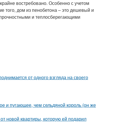
крайне востребовано. Особенно с учетом
ме того, дом из пенобетона – это дешевый и
 прочностными и теплосберегающими
поднимается от одного взгляда на своего
ое и пугающее, чем сельдяной король (он же
и от новой квартиры, которую ей подарил