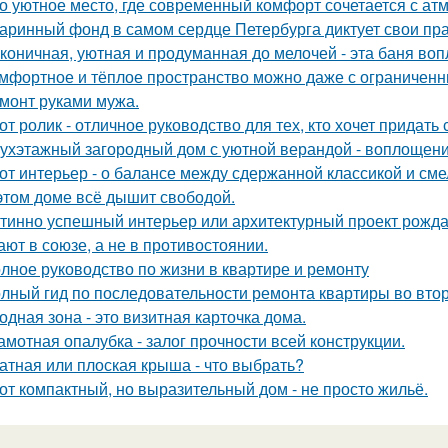
о уютное место, где современный комфорт сочетается с ат
аринный фонд в самом сердце Петербурга диктует свои пр
коничная, уютная и продуманная до мелочей - эта баня во
мфортное и тёплое пространство можно даже с ограниченн
монт руками мужа.
от ролик - отличное руководство для тех, кто хочет придать
ухэтажный загородный дом с уютной верандой - воплощение
от интерьер - о балансе между сдержанной классикой и см
этом доме всё дышит свободой.
тинно успешный интерьер или архитектурный проект рождае
ают в союзе, а не в противостоянии.
лное руководство по жизни в квартире и ремонту
лный гид по последовательности ремонта квартиры во вто
одная зона - это визитная карточка дома.
амотная опалубка - залог прочности всей конструкции.
атная или плоская крыша - что выбрать?
от компактный, но выразительный дом - не просто жильё.