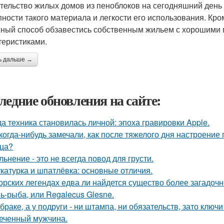
тельство жилых домов из пеноблоков на сегодняшний день 
пности такого материала и легкости его использования. Кро
ный способ обзавестись собственным жильем с хорошими
теристиками.
ь дальше →
ледние обновления на сайте:
да техника становилась личной: эпоха гравировки Apple.
когда-нибудь замечали, как после тяжелого дня настроение 
ца?
льнение - это не всегда повод для грусти.
катурка и шпатлёвка: основные отличия.
орских легендах едва ли найдется существо более загадочн
ь-рыба, или Regalecus Glesne.
 браке, а у подруги - ни штампа, ни обязательств, зато ключ
еченный мужчина.