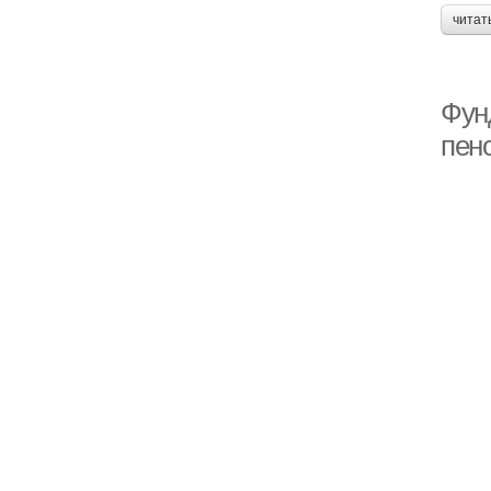
читат
Фун
пен