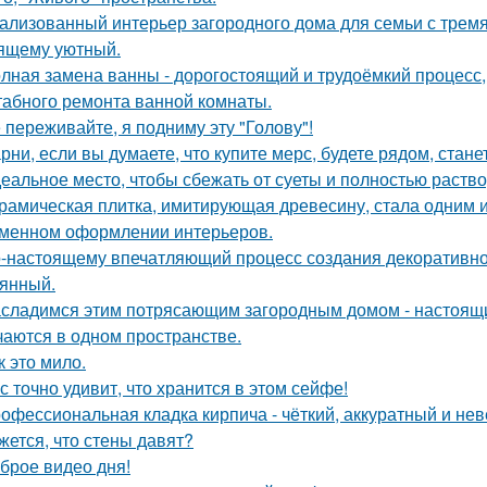
ализованный интерьер загородного дома для семьи с тремя
ящему уютный.
лная замена ванны - дорогостоящий и трудоёмкий процесс,
абного ремонта ванной комнаты.
 переживайте, я подниму эту "Голову"!
рни, если вы думаете, что купите мерс, будете рядом, стан
еальное место, чтобы сбежать от суеты и полностью раств
рамическая плитка, имитирующая древесину, стала одним 
менном оформлении интерьеров.
-настоящему впечатляющий процесс создания декоративног
янный.
сладимся этим потрясающим загородным домом - настоящи
чаются в одном пространстве.
к это мило.
с точно удивит, что хранится в этом сейфе!
офессиональная кладка кирпича - чёткий, аккуратный и н
жется, что стены давят?
брое видео дня!