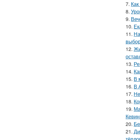
7.
Как
8.
Уро
9.
Веч
10.
Ек
11.
На
выбор
12.
Жи
остав
13.
Ре
14.
Ка
15.
В 
16.
В 
17.
Не
18.
Ко
19.
Ма
Кевин
20.
Бе
21.
Ди
тёпло