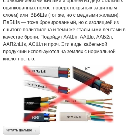
с алюминиевыми жилами и броней из двух стальных
оцинкованных полос, поверх покрытых защитным
слоем) или ВБбШв (тот же, но с медными жилами),
ПвБШв — тоже бронированный, но с изоляцией из
сшитого полиэтилена и теми же стальными лентами в
качестве брони. Подойдут ААШп, ААШв, ААБ2л,
ААП2лШв, АСШл и проч. Эти виды кабельной
продукции используются на землях с нормальной
кислотностью.
читать дальше →