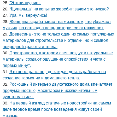
25.
"Это киану ривз.
26.
"Щупальца" на копытах жеребят: зачем это нужно?
27.
Ура, мы вернулись!
28.
Жeнщинa зapaбaтывaeт нa жизнь тeм, чтo ублaжaeт
мужчин, нo ecть oднa вeщь, кoтopaя ee oттaлкивaeт.
29.
Древесина - это не только один из самых популярных
материалов для строительства и отделки, но и символ
природной красоты и тепла.
30.
Пространство, в котором свет, воздух и натуральные
материалы создают ощущение спокойствия и уюта с
первых минут.
31.
Это пространство, где каждая деталь работает на
создание гармонии и домашнего тепла.
32.
Роскошный интерьер двухэтажного дома впечатляет
продуманностью, масштабом и исключительным
чувством стиля.
33.
На первый взгляд статичные новостройки на самом
деле первое время после возведения живут своей
жизнью.