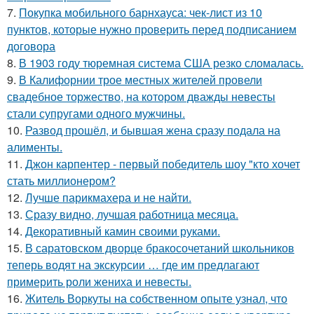
7.
Покупка мобильного барнхауса: чек-лист из 10
пунктов, которые нужно проверить перед подписанием
договора
8.
В 1903 году тюремная система США резко сломалась.
9.
В Калифорнии трое местных жителей провели
свадебное торжество, на котором дважды невесты
стали супругами одного мужчины.
10.
Развод прошёл, и бывшая жена сразу подала на
алименты.
11.
Джон карпентер - первый победитель шоу "кто хочет
стать миллионером?
12.
Лучше парикмахера и не найти.
13.
Сразу видно, лучшая работница месяца.
14.
Декоративный камин своими руками.
15.
В саратовском дворце бракосочетаний школьников
теперь водят на экскурсии … где им предлагают
примерить роли жениха и невесты.
16.
Житель Воркуты на собственном опыте узнал, что