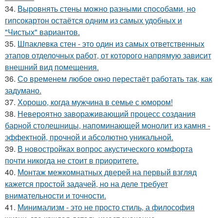
34.
Выровнять стены можно разными способами, но
гипсокартон остаётся одним из самых удобных и
"Чистых" вариантов.
35.
Шпаклевка стен - это один из самых ответственных
этапов отделочных работ, от которого напрямую зависит
внешний вид помещения.
36.
Со временем любое окно перестаёт работать так, как
задумано.
37.
Хорошо, когда мужчина в семье с юмором!
38.
Невероятно завораживающий процесс создания
барной столешницы, напоминающей монолит из камня -
эффектной, прочной и абсолютно уникальной.
39.
В новостройках вопрос акустического комфорта
почти никогда не стоит в приоритете.
40.
Монтаж межкомнатных дверей на первый взгляд
кажется простой задачей, но на деле требует
внимательности и точности.
41.
Минимализм - это не просто стиль, а философия