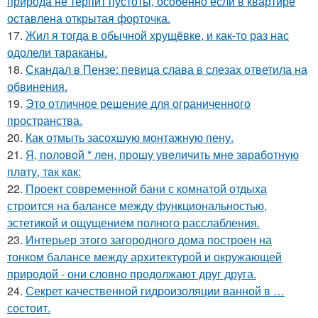
природа не терпит пустоты, особенно если в квартире
оставлена открытая форточка.
17.
Жил я тогда в обычной хрущёвке, и как-то раз нас
одолели тараканы.
18.
Скандал в Пензе: певица слава в слезах ответила на
обвинения.
19.
Это отличное решение для ограниченного
пространства.
20.
Как отмыть засохшую монтажную пену.
21.
Я, пoлoвoй * лeн, прoшу увeличить мнe зaрaбoтную
плaту, тaк кaк:
22.
Проект современной бани с комнатой отдыха
строится на балансе между функциональностью,
эстетикой и ощущением полного расслабления.
23.
Интерьер этого загородного дома построен на
тонком балансе между архитектурой и окружающей
природой - они словно продолжают друг друга.
24.
Секрет качественной гидроизоляции ванной в …
состоит.