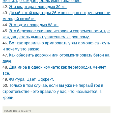
жизни, где каждая деталь имеет значение.
42.
Эта квартира площадью 30 кв.
43.
Дизайн этой квартиры 26 м кв создан вокруг личности
молодой хозяйки.
44.
Этот дом площадью 83 кв.
45.
Это бережное слияние истории и современности, где
каждая деталь дышит уважением к прошлому.
46.
Вот как правильно армировать углы армопояса - суть
и почему это важно.
47.
Как обновить дорожки или отремонтировать бетон на
даче.
48.
Два мира в одной комнате: как перегородка меняет
всё.
49.
Фактура. Цвет. Эффект.
50.
Только в том случае, если вы уже не первый год в
строительстве - это правило у вас, что называется, в
крови.
© 2026 Все о ремонте