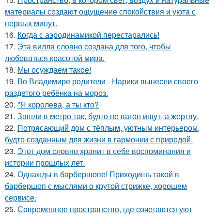
материалы создают ощущение спокойствия и уюта с
первых минут.
16.
Когда с аэродинамикой перестарались!
17.
Эта вилла словно создана для того, чтобы
любоваться красотой мира.
18.
Мы осуждаем такое!
19.
Во Владимире родители - Нарики вынесли своего
раздетого ребёнка на мороз.
20.
"Я королева, а ты кто?
21.
Зашли в метро так, будто не вагон ищут, а жертву.
22.
Потрясающий дом с тёплым, уютным интерьером,
будто созданным для жизни в гармонии с природой.
23.
Этот дом словно хранит в себе воспоминания и
истории прошлых лет.
24.
Однажды в барбершопе! Приходишь такой в
барбершоп с мыслями о крутой стрижке, хорошем
сервисе.
25.
Современное пространство, где сочетаются уют