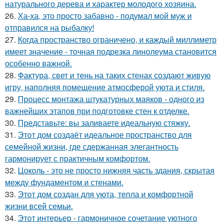
натурального дерева и характер молодого хозяина.
26.
Ха-ха, это просто забавно - подумал мой муж и
отправился на рыбалку!
27.
Когда пространство ограничено, и каждый миллиметр
имеет значение - точная подрезка линолеума становится
особенно важной.
28.
Фактура, свет и тень на таких стенах создают живую
игру, наполняя помещение атмосферой уюта и стиля.
29.
Процесс монтажа штукатурных маяков - одного из
важнейших этапов при подготовке стен к отделке.
30.
Представьте: вы заливаете идеальную стяжку.
31.
Этот дом создаёт идеальное пространство для
семейной жизни, где сдержанная элегантность
гармонирует с практичным комфортом.
32.
Цоколь - это не просто нижняя часть здания, скрытая
между фундаментом и стенами.
33.
Этот дом создан для уюта, тепла и комфортной
жизни всей семьи.
34.
Этот интерьер - гармоничное сочетание уютного