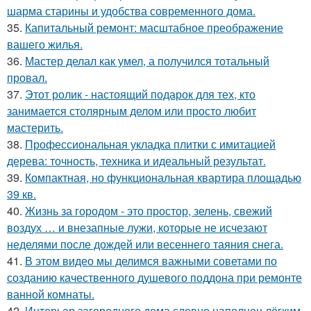
шарма старины и удобства современного дома.
35.
Капитальный ремонт: масштабное преображение
вашего жилья.
36.
Мастер делал как умел, а получился тотальный
провал.
37.
Этот ролик - настоящий подарок для тех, кто
занимается столярным делом или просто любит
мастерить.
38.
Профессиональная укладка плитки с имитацией
дерева: точность, техника и идеальный результат.
39.
Компактная, но функциональная квартира площадью
39 кв.
40.
Жизнь за городом - это простор, зелень, свежий
воздух … и внезапные лужи, которые не исчезают
неделями после дождей или весеннего таяния снега.
41.
В этом видео мы делимся важными советами по
созданию качественного душевого поддона при ремонте
ванной комнаты.
42.
Интерьер загородного дома словно наполнен лёгким