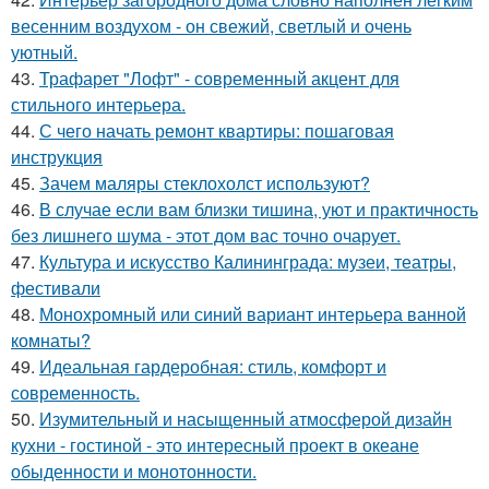
весенним воздухом - он свежий, светлый и очень
уютный.
43.
Трафарет "Лофт" - современный акцент для
стильного интерьера.
44.
С чего начать ремонт квартиры: пошаговая
инструкция
45.
Зачем маляры стеклохолст используют?
46.
В случае если вам близки тишина, уют и практичность
без лишнего шума - этот дом вас точно очарует.
47.
Культура и искусство Калининграда: музеи, театры,
фестивали
48.
Монохромный или синий вариант интерьера ванной
комнаты?
49.
Идеальная гардеробная: стиль, комфорт и
современность.
50.
Изумительный и насыщенный атмосферой дизайн
кухни - гостиной - это интересный проект в океане
обыденности и монотонности.