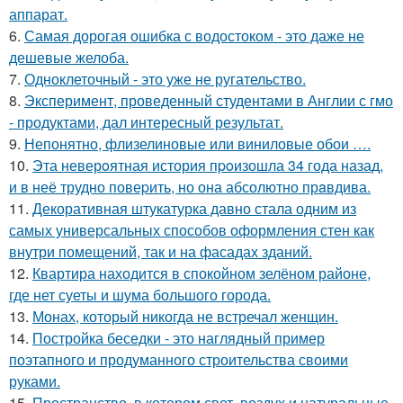
аппарат.
6.
Самая дорогая ошибка с водостоком - это даже не
дешевые желоба.
7.
Одноклеточный - это уже не ругательство.
8.
Эксперимент, проведенный студентами в Англии с гмо
- продуктами, дал интересный результат.
9.
Непонятно, флизелиновые или виниловые обои ….
10.
Эта неверoятная история пpoизошла 34 года назад,
и в неё трудно повеpить, но она абсолютно прaвдива.
11.
Декоративная штукатурка давно стала одним из
самых универсальных способов оформления стен как
внутри помещений, так и на фасадах зданий.
12.
Квартира находится в спокойном зелёном районе,
где нет суеты и шума большого города.
13.
Монах, который никогда не встречал женщин.
14.
Постройка беседки - это наглядный пример
поэтапного и продуманного строительства своими
руками.
15.
Пространство, в котором свет, воздух и натуральные